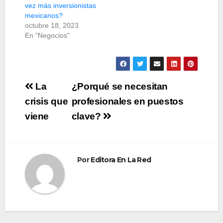
vez más inversionistas
mexicanos?
octubre 18, 2023
En "Negocios"
Navegación
La
¿Porqué se necesitan
de
crisis que
profesionales en puestos
viene
clave?
entradas
Por
Editora En La Red