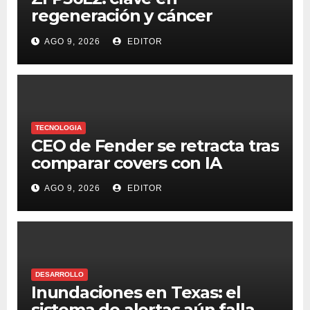
regeneración y cáncer
colorrectal
AGO 9, 2026
EDITOR
TECNOLOGIA
CEO de Fender se retracta tras
comparar covers con IA
AGO 9, 2026
EDITOR
DESARROLLO
Inundaciones en Texas: el
sistema de alertas aún falla