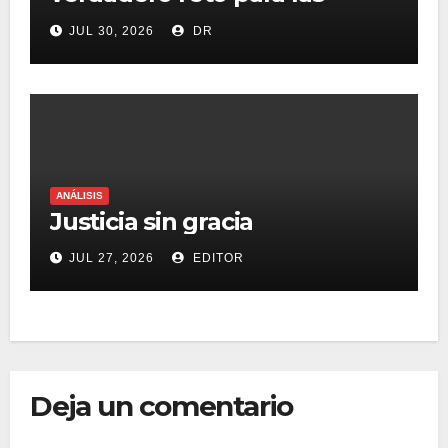
marcas será destacar en un
JUL 30, 2026
DR
mercado saturado
ANÁLISIS
Justicia sin gracia
JUL 27, 2026
EDITOR
Deja un comentario