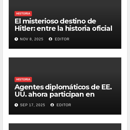
HISTORIA
El misterioso destino de
Hitler: entre la historia oficial
y la teoría de la conspiración
NOV 8, 2025
EDITOR
HISTORIA
Agentes diplomáticos de EE.
UU. ahora participan en
detenciones migratorias bajo
SEP 17, 2025
EDITOR
la administración Trump