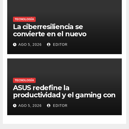
TECNOLOGÍA
La ciberresiliencia se
convierte en el nuevo
estándar para proteger a las
AGO 5, 2026
EDITOR
organizaciones frente al
ransomware
TECNOLOGÍA
ASUS redefine la
productividad y el gaming con
la experiencia Duo
AGO 5, 2026
EDITOR