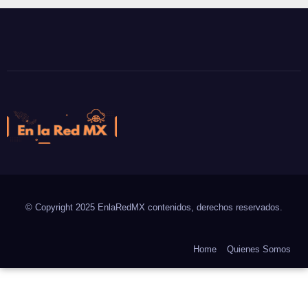
En la Red MX
Noticias que son tendencia
© Copyright 2025 EnlaRedMX contenidos, derechos reservados.
Home
Quienes Somos