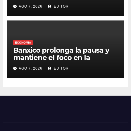
apoyar a damnificados de
AGO 7, 2026
EDITOR
Venezuela
ECONOMÍA
Banxico prolonga la pausa y
mantiene el foco en la
inflación
AGO 7, 2026
EDITOR