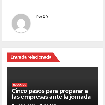
Por
DR
Entrada relacionada
NEGOCIOS
Cinco pasos para preparar a
las empresas ante la jornada
laboral de 40 horas