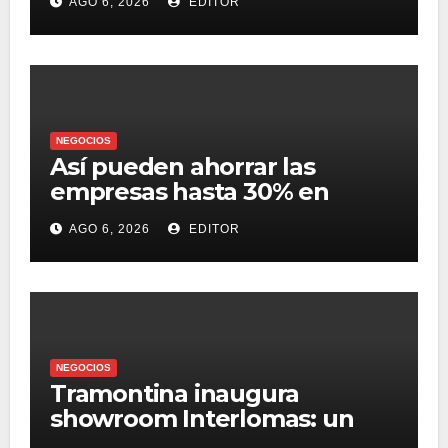
AGO 6, 2026
EDITOR
NEGOCIOS
Así pueden ahorrar las
empresas hasta 30% en
presupuesto
AGO 6, 2026
EDITOR
NEGOCIOS
Tramontina inaugura
showroom Interlomas: un
espacio para vivir la