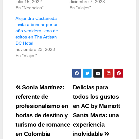
julio 15, 2022
diciembre 7, 2023
En "Negocios"
En "Viajes"
Alejandra Castañeda
invita a brindar por un
año venidero lleno de
éxitos en The Artisan
DC Hotel
noviembre 23, 2023
En "Viajes"
Navegación
Sonia Martínez:
Delicias para
de
referente de
todos los gustos
profesionalismo en
en AC by Marriott
entradas
bodas de destino y
Santa Marta: una
turismo de romance
experiencia
en Colombia
inolvidable