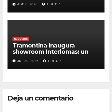
presupuesto
AGO 6, 2026
EDITOR
NEGOCIOS
Tramontina inaugura
showroom Interlomas: un
espacio para vivir la
JUL 30, 2026
EDITOR
experiencia de sus
soluciones profesionales y
residenciales
Deja un comentario