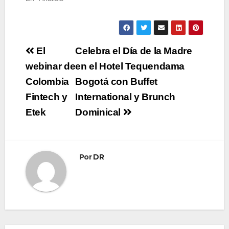
Navegación
El
Celebra el Día de la Madre
de
webinar de
en el Hotel Tequendama
Colombia
Bogotá con Buffet
entradas
Fintech y
International y Brunch
Etek
Dominical
Por
DR