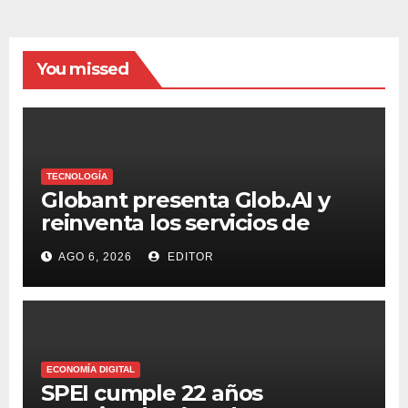
You missed
TECNOLOGÍA
Globant presenta Glob.AI y
reinventa los servicios de
tecnología para la era de la IA
AGO 6, 2026
EDITOR
ECONOMÍA DIGITAL
SPEI cumple 22 años