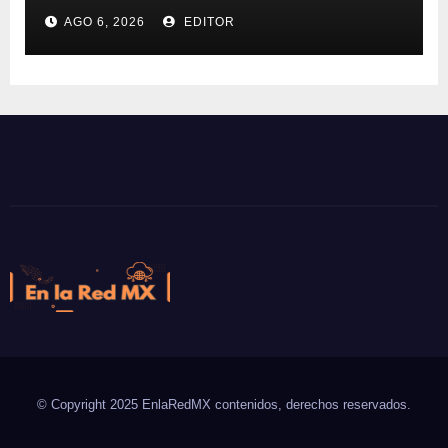
supercomputadoras de IA
AGO 6, 2026
EDITOR
NVIDIA DGX Spark con Chef
En la Red MX
Noticias que son tendencia
© Copyright 2025 EnlaRedMX contenidos, derechos reservados.