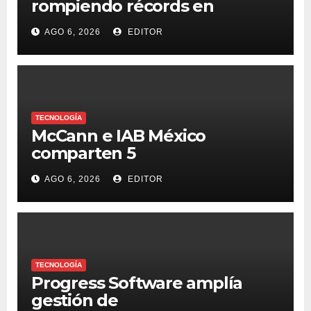
rompiendo récords en
transferencias y adopción
AGO 6, 2026
EDITOR
TECNOLOGÍA
McCann e IAB México
comparten 5
macrotendencias en la
AGO 6, 2026
EDITOR
industria del marketing y la
publicidad
TECNOLOGÍA
Progress Software amplía
gestión de