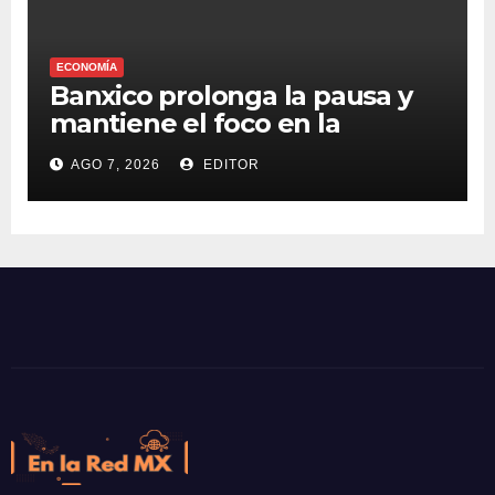
ECONOMÍA
Banxico prolonga la pausa y
mantiene el foco en la
inflación
AGO 7, 2026
EDITOR