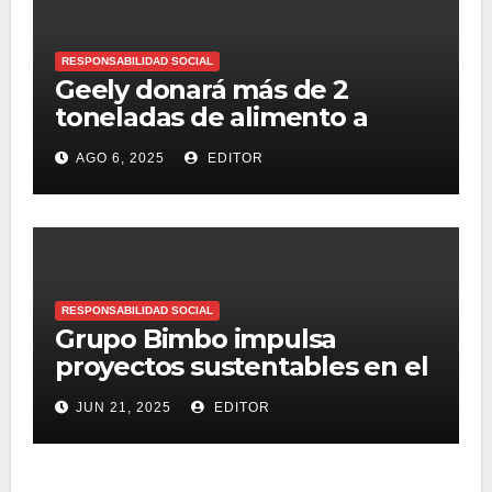
RESPONSABILIDAD SOCIAL
Geely donará más de 2
toneladas de alimento a
refugios de animales en
AGO 6, 2025
EDITOR
México
RESPONSABILIDAD SOCIAL
Grupo Bimbo impulsa
proyectos sustentables en el
Estado de México
JUN 21, 2025
EDITOR