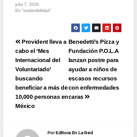
julio 7, 2026
En "sostenibilidad"
Navegación
Provident lleva a
Benedetti’s Pizza y
de
cabo el ‘Mes
Fundación P.O.L.A
Internacional del
lanzan postre para
entradas
Voluntariado’
ayudar a niños de
buscando
escasos recursos
beneficiar a más de
con enfermedades
10,000 personas en
caras
México
Por
Editora En La Red