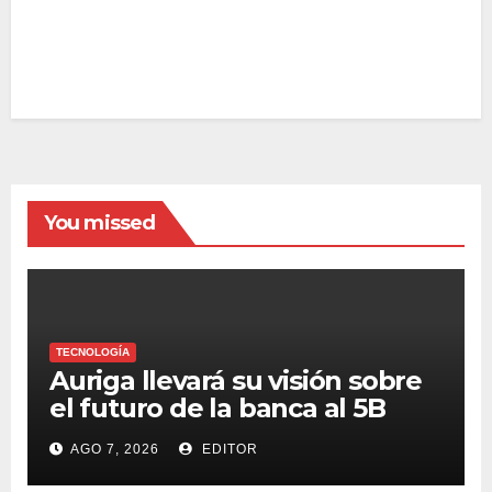
You missed
TECNOLOGÍA
Auriga llevará su visión sobre
el futuro de la banca al 5B
Digital Summit 2026
AGO 7, 2026
EDITOR