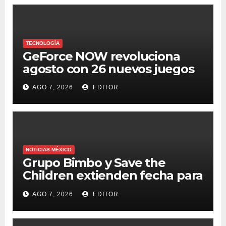
TECNOLOGÍA
GeForce NOW revoluciona
agosto con 26 nuevos juegos
AGO 7, 2026
EDITOR
NOTICIAS MÉXICO
Grupo Bimbo y Save the
Children extienden fecha para
apoyar a damnificados de
AGO 7, 2026
EDITOR
Venezuela