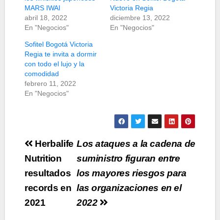
MARS IWAI
Victoria Regia
abril 18, 2022
diciembre 13, 2022
En "Negocios"
En "Negocios"
Sofitel Bogotá Victoria
Regia te invita a dormir
con todo el lujo y la
comodidad
febrero 11, 2022
En "Negocios"
Navegación
Herbalife
Los ataques a la cadena de
de
Nutrition
suministro figuran entre
resultados
los mayores riesgos para
entradas
records en
las organizaciones en el
2021
2022