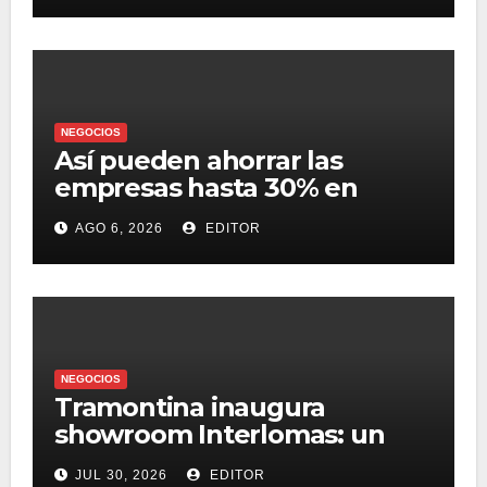
NEGOCIOS
Así pueden ahorrar las
empresas hasta 30% en
presupuesto
AGO 6, 2026
EDITOR
NEGOCIOS
Tramontina inaugura
showroom Interlomas: un
espacio para vivir la
JUL 30, 2026
EDITOR