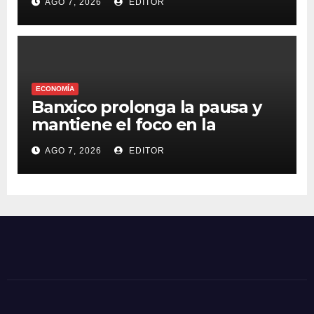
AGO 7, 2026
EDITOR
Venezuela
ECONOMÍA
Banxico prolonga la pausa y
mantiene el foco en la
inflación
AGO 7, 2026
EDITOR