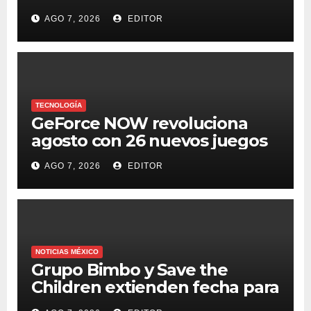
Digital Summit 2026
AGO 7, 2026
EDITOR
TECNOLOGÍA
GeForce NOW revoluciona
agosto con 26 nuevos juegos
AGO 7, 2026
EDITOR
NOTICIAS MÉXICO
Grupo Bimbo y Save the
Children extienden fecha para
apoyar a damnificados de