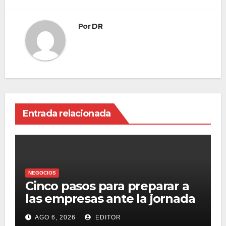
Por
DR
Entrada relacionada
NEGOCIOS
Cinco pasos para preparar a
las empresas ante la jornada
laboral de 40 horas
AGO 6, 2026
EDITOR