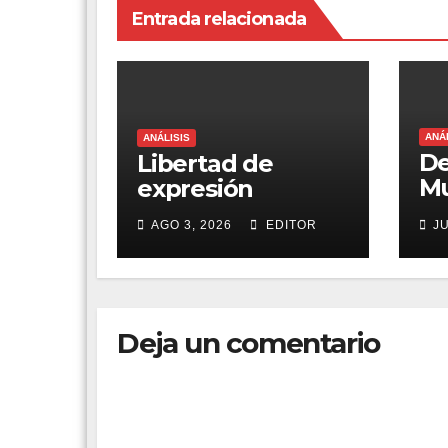
Entrada relacionada
ANÁ
ANÁLISIS
De
Libertad de
Mu
expresión
ve
AGO 3, 2026
EDITOR
JU
pa
se
un
sa
Deja un comentario