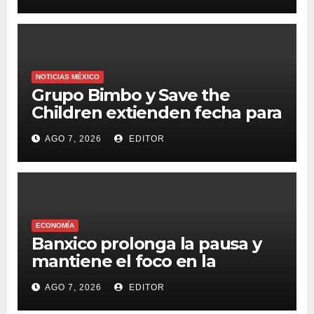
NOTICIAS MÉXICO
Grupo Bimbo y Save the
Children extienden fecha para
apoyar a damnificados de
AGO 7, 2026
EDITOR
Venezuela
ECONOMÍA
Banxico prolonga la pausa y
mantiene el foco en la
inflación
AGO 7, 2026
EDITOR