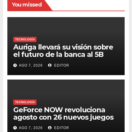
You missed
TECNOLOGÍA
Auriga llevará su visión sobre
el futuro de la banca al 5B
Digital Summit 2026
AGO 7, 2026
EDITOR
TECNOLOGÍA
GeForce NOW revoluciona
agosto con 26 nuevos juegos
AGO 7, 2026
EDITOR