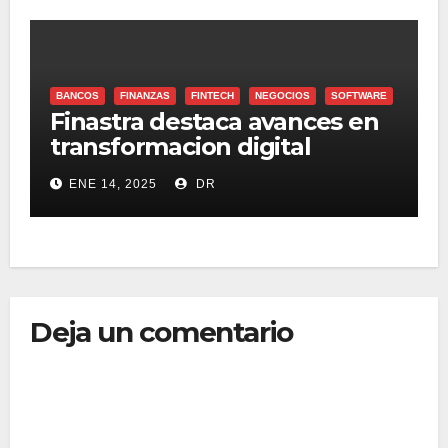
BANCOS
FINANZAS
FINTECH
NEGOCIOS
SOFTWARE
Finastra destaca avances en
transformacion digital
duarnte su evento Americas
ENE 14, 2025
DR
Lending Day
Deja un comentario