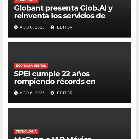
Globant presenta Glob.AI y
reinventa los servicios de
tecnología para la era de la IA
AGO 6, 2026
EDITOR
ECONOMÍA DIGITAL
SPEI cumple 22 años
rompiendo récords en
transferencias y adopción
AGO 6, 2026
EDITOR
TECNOLOGÍA