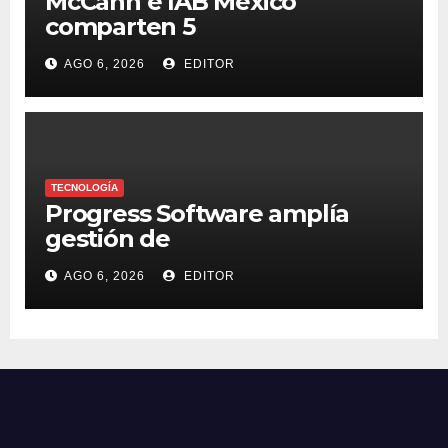
McCann e IAB México
comparten 5
macrotendencias en la
AGO 6, 2026
EDITOR
industria del marketing y la
publicidad
TECNOLOGÍA
Progress Software amplía
gestión de
supercomputadoras de IA
AGO 6, 2026
EDITOR
NVIDIA DGX Spark con Chef