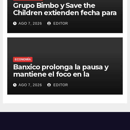
Grupo Bimbo y Save the
Children extienden fecha para
apoyar a damnificados de
AGO 7, 2026
EDITOR
Venezuela
ECONOMÍA
Banxico prolonga la pausa y
mantiene el foco en la
inflación
AGO 7, 2026
EDITOR