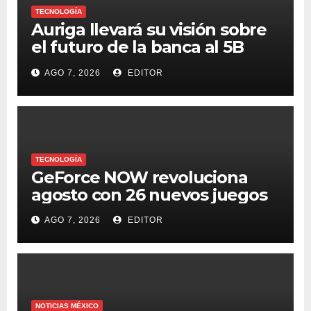
TECNOLOGÍA
Auriga llevará su visión sobre
el futuro de la banca al 5B
Digital Summit 2026
AGO 7, 2026
EDITOR
TECNOLOGÍA
GeForce NOW revoluciona
agosto con 26 nuevos juegos
AGO 7, 2026
EDITOR
NOTICIAS MÉXICO