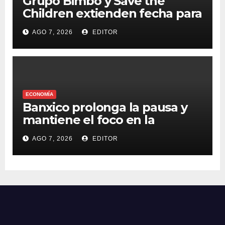
Grupo Bimbo y Save the
Children extienden fecha para
apoyar a damnificados de
AGO 7, 2026
EDITOR
Venezuela
ECONOMÍA
Banxico prolonga la pausa y
mantiene el foco en la
inflación
AGO 7, 2026
EDITOR