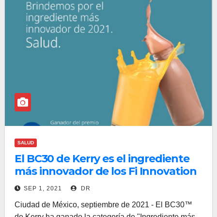
SALUD
El BC30 de Kerry es el ingrediente
más innovador de los Fi Innovation
Awards 2021
SEP 1, 2021
DR
Ciudad de México, septiembre de 2021 - El BC30™
de Kerry ha ganado la categoría de "Ingrediente más