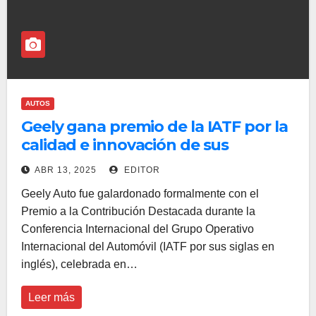
AUTOS
Geely gana premio de la IATF por la
calidad e innovación de sus
vehículos inteligentes de nueva
ABR 13, 2025
EDITOR
energía
Geely Auto fue galardonado formalmente con el
Premio a la Contribución Destacada durante la
Conferencia Internacional del Grupo Operativo
Internacional del Automóvil (IATF por sus siglas en
inglés), celebrada en…
Leer más