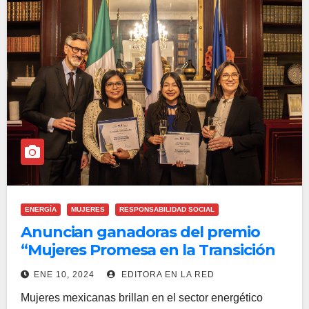
ENERGÍA
MUJERES
RESPONSABILIDAD SOCIAL
Anuncian ganadoras del premio
“Mujeres Promesa en la Transición
Energética”.
ENE 10, 2024
EDITORA EN LA RED
Mujeres mexicanas brillan en el sector energético