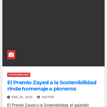
SOSTENIBILIDAD
El Premio Zayed a la Sostenibilidad
rinde homenaje a pioneros
mundiales que impulsan el
ENE 26, 2026
EDITOR
progreso
El Premio Zayed a la Sostenibilidad, el galardón