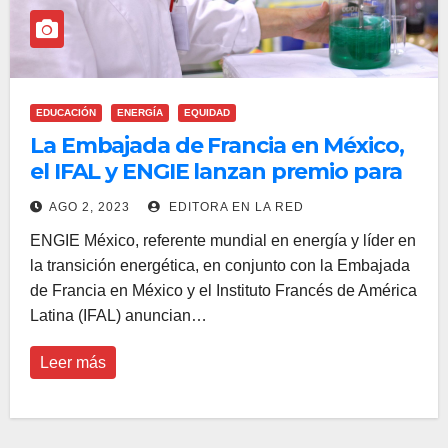
EDUCACIÓN
ENERGÍA
EQUIDAD
La Embajada de Francia en México,
el IFAL y ENGIE lanzan premio para
mujeres del sector energético
AGO 2, 2023
EDITORA EN LA RED
ENGIE México, referente mundial en energía y líder en
la transición energética, en conjunto con la Embajada
de Francia en México y el Instituto Francés de América
Latina (IFAL) anuncian…
Leer más