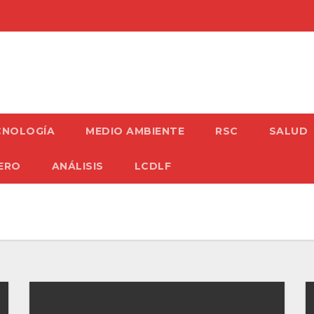
CNOLOGÍA
MEDIO AMBIENTE
RSC
SALUD
ERO
ANÁLISIS
LCDLF