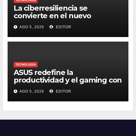
TECNOLOGÍA
La ciberresiliencia se
convierte en el nuevo
estándar para proteger a las
AGO 5, 2026
EDITOR
organizaciones frente al
ransomware
TECNOLOGÍA
ASUS redefine la
productividad y el gaming con
la experiencia Duo
AGO 5, 2026
EDITOR