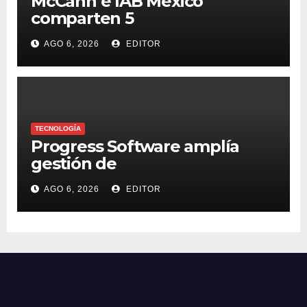
McCann e IAB México
comparten 5
macrotendencias en la
AGO 6, 2026
EDITOR
industria del marketing y la
publicidad
TECNOLOGÍA
Progress Software amplía
gestión de
supercomputadoras de IA
AGO 6, 2026
EDITOR
NVIDIA DGX Spark con Chef