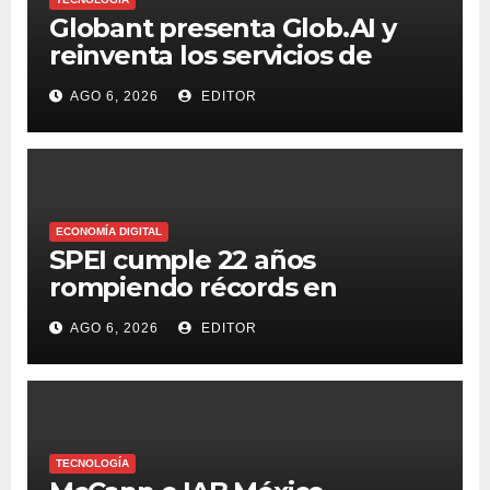
Globant presenta Glob.AI y
reinventa los servicios de
tecnología para la era de la IA
AGO 6, 2026
EDITOR
ECONOMÍA DIGITAL
SPEI cumple 22 años
rompiendo récords en
transferencias y adopción
AGO 6, 2026
EDITOR
TECNOLOGÍA