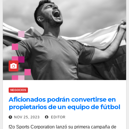
NEGOCIOS
Aficionados podrán convertirse en
propietarios de un equipo de fútbol
en España
NOV 25, 2023
EDITOR
f2o Sports Corporation lanzó su primera campaña de