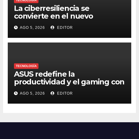
TECNOLOGÍA
La ciberresiliencia se
convierte en el nuevo
estándar para proteger a las
AGO 5, 2026
EDITOR
organizaciones frente al
ransomware
TECNOLOGÍA
ASUS redefine la
productividad y el gaming con
la experiencia Duo
AGO 5, 2026
EDITOR