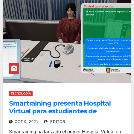
TECNOLOGÍA
Smartraining presenta Hospital
Virtual para estudiantes de
medicina
OCT 9, 2021
EDITOR
Smartraining ha lanzado el primer Hospital Virtual en