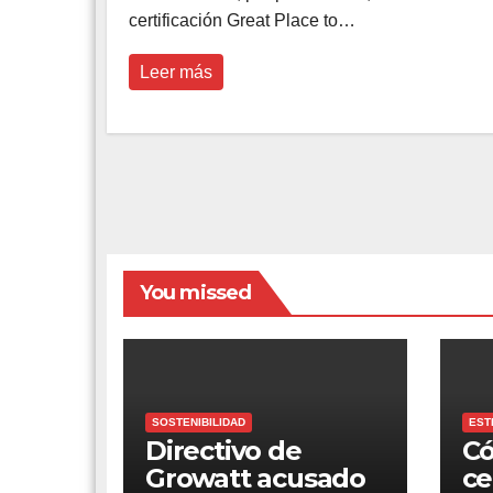
certificación Great Place to…
Leer más
You missed
SOSTENIBILIDAD
EST
Directivo de
Có
Growatt acusado
ce