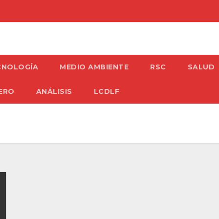
CNOLOGÍA
MEDIO AMBIENTE
RSC
SALUD
ERO
ANÁLISIS
LCDLF