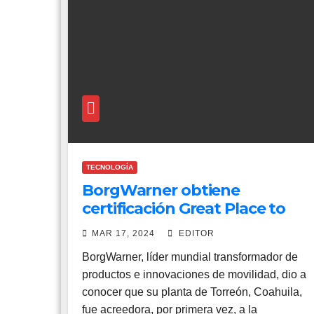
TECNOLOGÍA
BorgWarner obtiene
certificación Great Place to
Work para su planta de
MAR 17, 2024
EDITOR
Torreón
BorgWarner, líder mundial transformador de
productos e innovaciones de movilidad, dio a
conocer que su planta de Torreón, Coahuila,
fue acreedora, por primera vez, a la