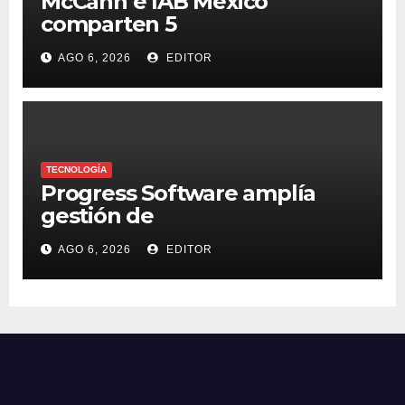
McCann e IAB México
comparten 5
macrotendencias en la
AGO 6, 2026
EDITOR
industria del marketing y la
publicidad
TECNOLOGÍA
Progress Software amplía
gestión de
supercomputadoras de IA
AGO 6, 2026
EDITOR
NVIDIA DGX Spark con Chef