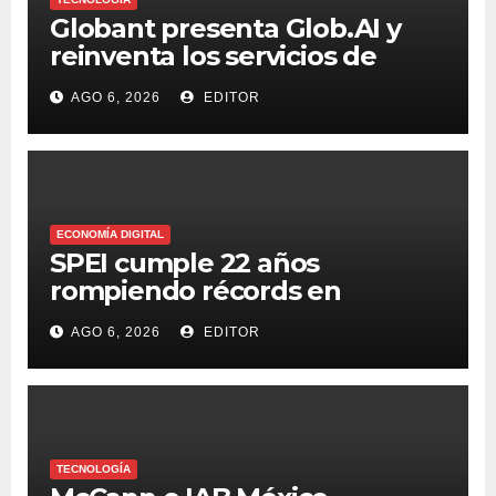
Globant presenta Glob.AI y
reinventa los servicios de
tecnología para la era de la IA
AGO 6, 2026
EDITOR
ECONOMÍA DIGITAL
SPEI cumple 22 años
rompiendo récords en
transferencias y adopción
AGO 6, 2026
EDITOR
TECNOLOGÍA