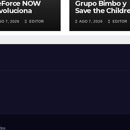
eForce NOW
Grupo Bimbo y
voluciona
Save the Childr
osto con 26
extienden fech
GO 7, 2026
EDITOR
AGO 7, 2026
EDITOR
evos juegos
para apoyar a
damnificados d
Venezuela
dos.