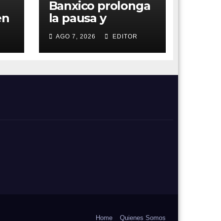
Banxico prolonga
en
la pausa y
a
mantiene el foco
AGO 7, 2026
EDITOR
en la inflación
e
Home
Quienes Somos