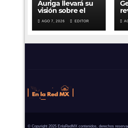
Auriga llevará su
G
visión sobre el
re
futuro de la banca
ag
AGO 7, 2026
EDITOR
A
al 5B Digital
nu
Summit 2026
En la Red MX
Noticias que son tendencia
© Copyright 2025 EnlaRedMX contenidos, derechos reserva