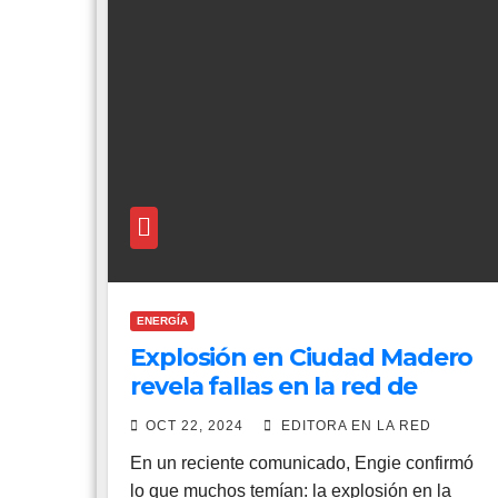
ENERGÍA
Explosión en Ciudad Madero
revela fallas en la red de
Engie; empresa no asume
OCT 22, 2024
EDITORA EN LA RED
responsabilidades
En un reciente comunicado, Engie confirmó
lo que muchos temían: la explosión en la