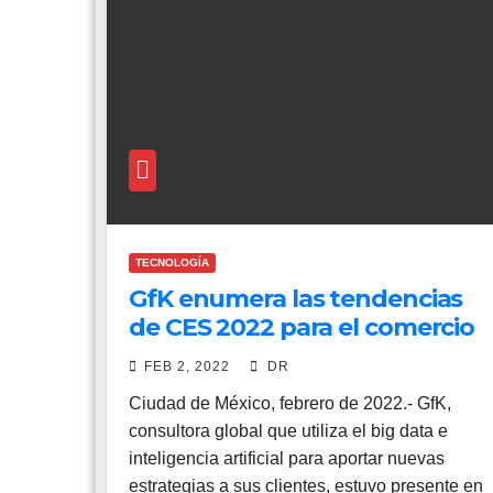
TECNOLOGÍA
GfK enumera las tendencias
de CES 2022 para el comercio
minorista
FEB 2, 2022
DR
Ciudad de México, febrero de 2022.- GfK,
consultora global que utiliza el big data e
inteligencia artificial para aportar nuevas
estrategias a sus clientes, estuvo presente en