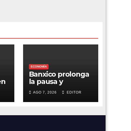
ECONOMÍA
Banxico prolonga
en
la pausa y
a
mantiene el foco
AGO 7, 2026
EDITOR
en la inflación
e