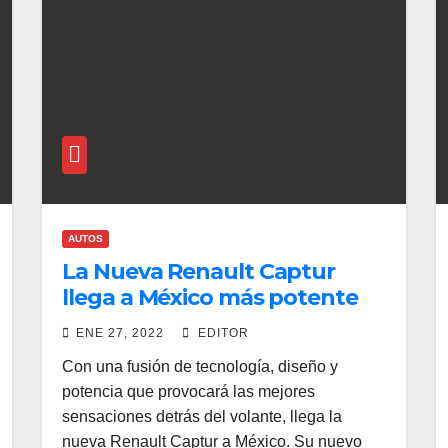
AUTOS
La Nueva Renault Captur
llega a México más potente
que nunca
ENE 27, 2022
EDITOR
Con una fusión de tecnología, diseño y
potencia que provocará las mejores
sensaciones detrás del volante, llega la
nueva Renault Captur a México. Su nuevo