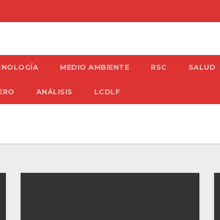
CNOLOGÍA
MEDIO AMBIENTE
RSC
SALUD
ERO
ANÁLISIS
LCDLF