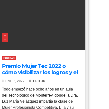
EQUIDAD
Premio Mujer Tec 2022 o
cómo visibilizar los logros y el
talento femenino
ENE 7, 2022
EDITOR
Todo empezó hace ocho años en un aula
del Tecnológico de Monterrey, donde la Dra.
Luz María Velázquez impartía la clase de
Mujer Profesionista Competitiva. Ella y su