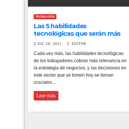
TECNOLOGÍA
Las 5 habilidades
tecnológicas que serán más
demandadas en México en
DIC 28, 2021
EDITOR
2022
Cada vez más, las habilidades tecnológicas
de los trabajadores cobran más relevancia en
la estrategia de negocios, y las decisiones en
este sector que se tomen hoy se tornan
cruciales…
Leer más