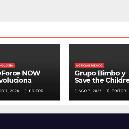
NOLOGÍA
NOTICIAS MÉXICO
eForce NOW
Grupo Bimbo y
voluciona
Save the Childr
osto con 26
extienden fech
GO 7, 2026
EDITOR
AGO 7, 2026
EDITOR
evos juegos
para apoyar a
damnificados d
Venezuela