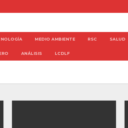
CNOLOGÍA
MEDIO AMBIENTE
RSC
SALUD
ERO
ANÁLISIS
LCDLF