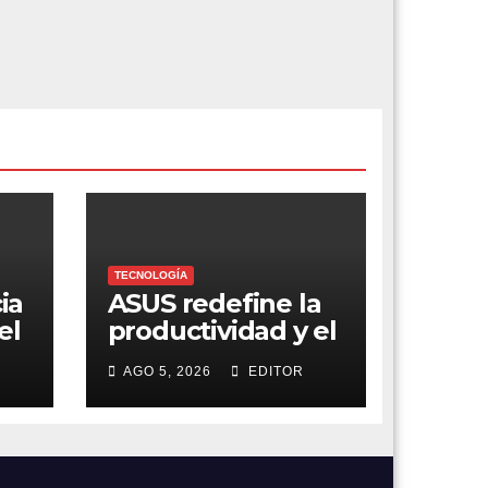
TECNOLOGÍA
ia
ASUS redefine la
el
productividad y el
gaming con la
AGO 5, 2026
EDITOR
experiencia Duo
nes