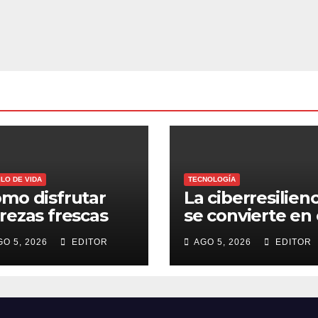
ILO DE VIDA
TECNOLOGÍA
mo disfrutar
La ciberresilienc
rezas frescas
se convierte en 
rante todo el
nuevo estándar
GO 5, 2026
EDITOR
AGO 5, 2026
EDITOR
ño
para proteger a
las organizacio
frente al
ransomware