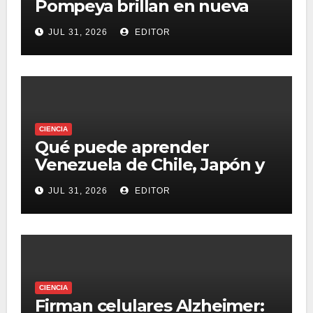
Pompeya brillan en nueva
serie documental
JUL 31, 2026
EDITOR
CIENCIA
Qué puede aprender
Venezuela de Chile, Japón y
otros países que construyen
JUL 31, 2026
EDITOR
edificios ‘sobre patines’ para
resistir terremotos
CIENCIA
Firman celulares Alzheimer: