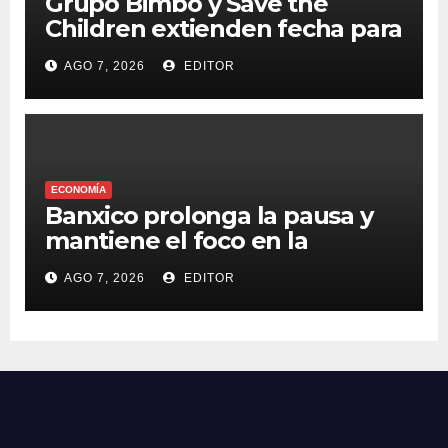
Grupo Bimbo y Save the
Children extienden fecha para
apoyar a damnificados de
AGO 7, 2026
EDITOR
Venezuela
ECONOMÍA
Banxico prolonga la pausa y
mantiene el foco en la
inflación
AGO 7, 2026
EDITOR