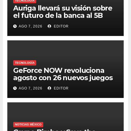
TECNOLOGÍA
Auriga llevará su visión sobre
el futuro de la banca al 5B
Digital Summit 2026
AGO 7, 2026
EDITOR
TECNOLOGÍA
GeForce NOW revoluciona
agosto con 26 nuevos juegos
AGO 7, 2026
EDITOR
NOTICIAS MÉXICO