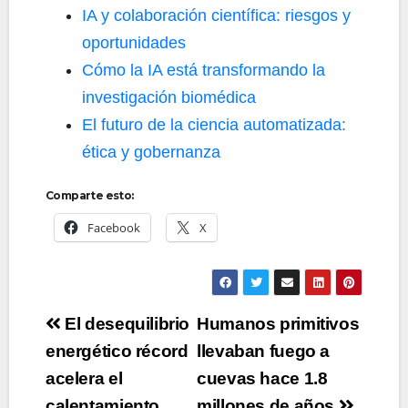
IA y colaboración científica: riesgos y
oportunidades
Cómo la IA está transformando la
investigación biomédica
El futuro de la ciencia automatizada:
ética y gobernanza
Comparte esto:
Facebook
X
Navegación
El desequilibrio
Humanos primitivos
de
energético récord
llevaban fuego a
acelera el
cuevas hace 1.8
entradas
calentamiento
millones de años