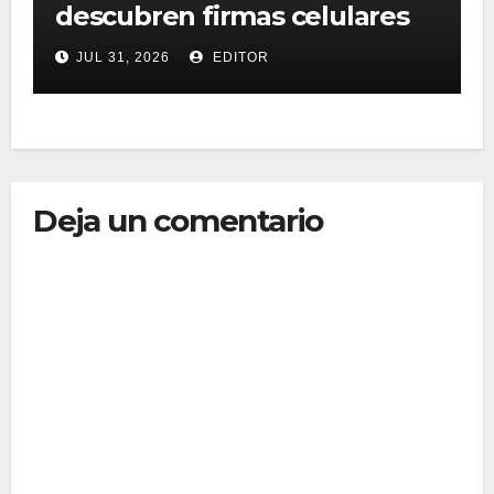
descubren firmas celulares
compartidas entre grupos
JUL 31, 2026
EDITOR
Deja un comentario