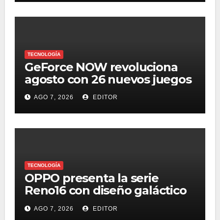
TECNOLOGÍA
GeForce NOW revoluciona
agosto con 26 nuevos juegos
AGO 7, 2026
EDITOR
TECNOLOGÍA
OPPO presenta la serie
Reno16 con diseño galáctico
3D, zoom retrato pro 3.5x y
AGO 7, 2026
EDITOR
selfie ultra gran angular 50