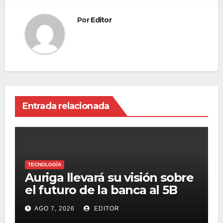
Por
Editor
Entrada relacionada
TECNOLOGÍA
Auriga llevará su visión sobre
el futuro de la banca al 5B
Digital Summit 2026
AGO 7, 2026
EDITOR