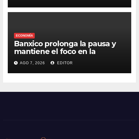
Venezuela
ECONOMÍA
Banxico prolonga la pausa y
mantiene el foco en la
inflación
AGO 7, 2026
EDITOR