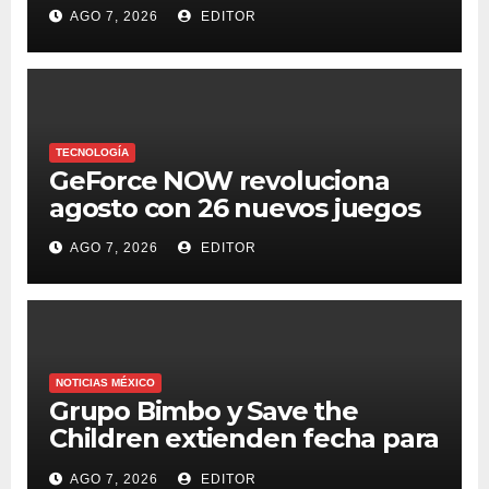
Digital Summit 2026
AGO 7, 2026
EDITOR
TECNOLOGÍA
GeForce NOW revoluciona
agosto con 26 nuevos juegos
AGO 7, 2026
EDITOR
NOTICIAS MÉXICO
Grupo Bimbo y Save the
Children extienden fecha para
apoyar a damnificados de
AGO 7, 2026
EDITOR