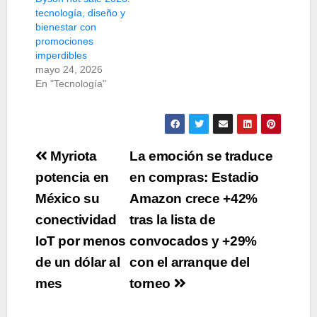
tecnología, diseño y
bienestar con
promociones
imperdibles
mayo 24, 2026
En "Tecnología"
Navegación
Myriota
La emoción se traduce
de
potencia en
en compras: Estadio
México su
Amazon crece +42%
entradas
conectividad
tras la lista de
IoT por menos
convocados y +29%
de un dólar al
con el arranque del
mes
torneo