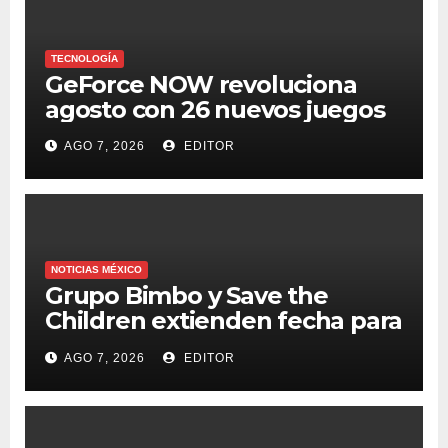
TECNOLOGÍA
GeForce NOW revoluciona
agosto con 26 nuevos juegos
AGO 7, 2026
EDITOR
NOTICIAS MÉXICO
Grupo Bimbo y Save the
Children extienden fecha para
apoyar a damnificados de
AGO 7, 2026
EDITOR
Venezuela