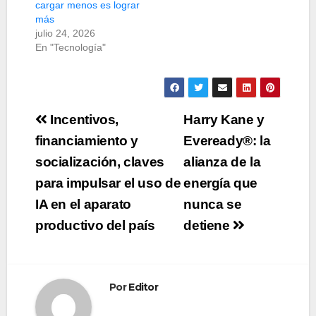
cargar menos es lograr
más
julio 24, 2026
En "Tecnología"
Navegación
Incentivos,
Harry Kane y
de
financiamiento y
Eveready®: la
socialización, claves
alianza de la
entradas
para impulsar el uso de
energía que
IA en el aparato
nunca se
productivo del país
detiene
Por
Editor