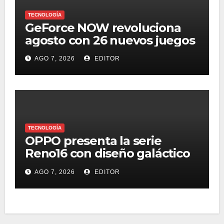
TECNOLOGÍA
GeForce NOW revoluciona
agosto con 26 nuevos juegos
AGO 7, 2026
EDITOR
TECNOLOGÍA
OPPO presenta la serie
Reno16 con diseño galáctico
3D, zoom retrato pro 3.5x y
AGO 7, 2026
EDITOR
selfie ultra gran angular 50
MP