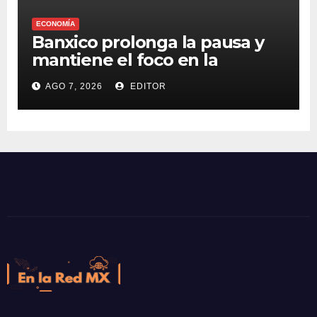
ECONOMÍA
Banxico prolonga la pausa y
mantiene el foco en la
inflación
AGO 7, 2026
EDITOR
En la Red MX
Noticias que son tendencia