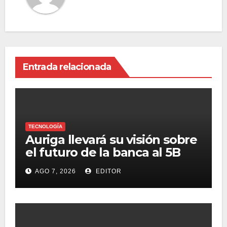
Entrada relacionada
TECNOLOGÍA
Auriga llevará su visión sobre
el futuro de la banca al 5B
Digital Summit 2026
AGO 7, 2026
EDITOR