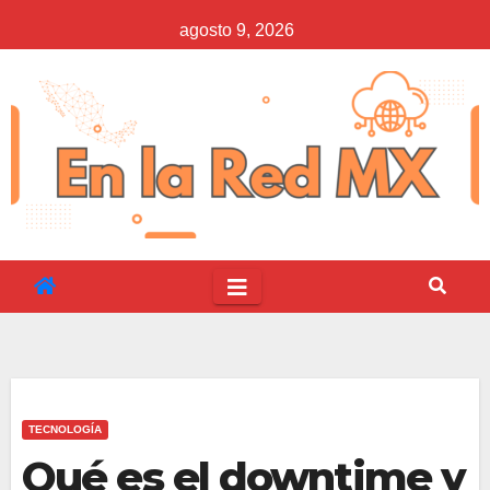
Saltar
agosto 9, 2026
al
contenido
TECNOLOGÍA
Qué es el downtime y