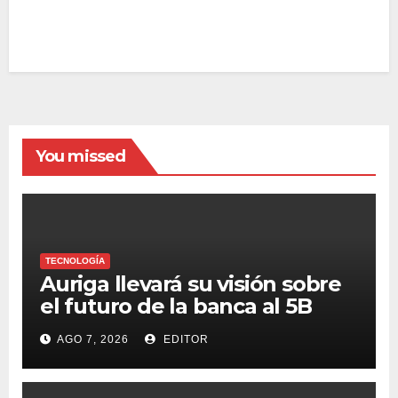
You missed
TECNOLOGÍA
Auriga llevará su visión sobre
el futuro de la banca al 5B
Digital Summit 2026
AGO 7, 2026
EDITOR