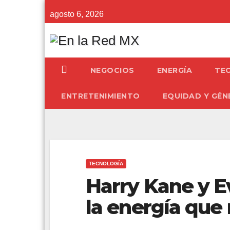
Saltar
agosto 6, 2026
al
contenido
NEGOCIOS
ENERGÍA
TE
ENTRETENIMIENTO
EQUIDAD Y GÉN
TECNOLOGÍA
Harry Kane y E
la energía que