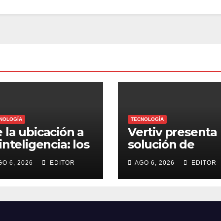
NOLOGÍA
TECNOLOGÍA
 la ubicación a
Vertiv presenta
 inteligencia: los
solución de
tos de las
infraestructura
GO 6, 2026
EDITOR
AGO 6, 2026
EDITOR
otillas revelan
prediseñada pa
mo opera un
agilizar centros
gocio
datos en el bor