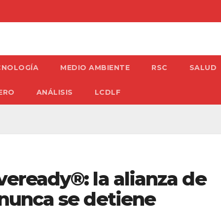
CNOLOGÍA
MEDIO AMBIENTE
RSC
SALUD
ERO
ANÁLISIS
LCDLF
veready®: la alianza de
 nunca se detiene