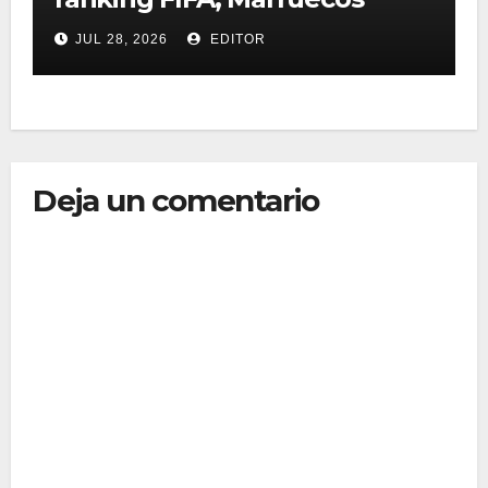
alcanza récord histórico
JUL 28, 2026
EDITOR
Deja un comentario