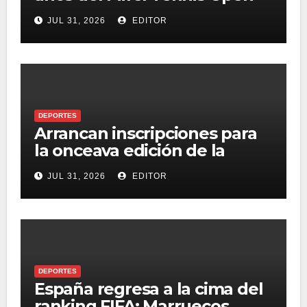
acercando innovación y
JUL 31, 2026
EDITOR
conectividad a los
aficionados
DEPORTES
Arrancan inscripciones para
la onceava edición de la
Bimbo Global Race
JUL 31, 2026
EDITOR
DEPORTES
España regresa a la cima del
ranking FIFA; Marruecos