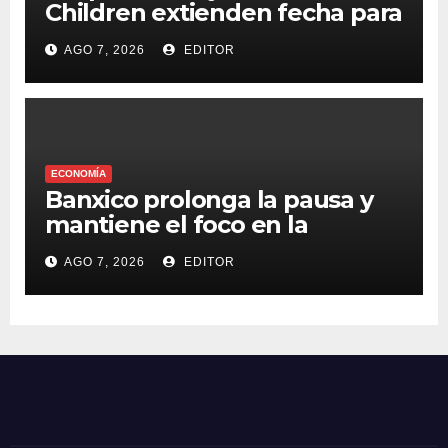
Children extienden fecha para
apoyar a damnificados de
AGO 7, 2026
EDITOR
Venezuela
ECONOMÍA
Banxico prolonga la pausa y
mantiene el foco en la
inflación
AGO 7, 2026
EDITOR