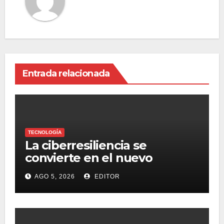
Entrada relacionada
TECNOLOGÍA
La ciberresiliencia se
convierte en el nuevo
estándar para proteger a las
AGO 5, 2026
EDITOR
organizaciones frente al
ransomware