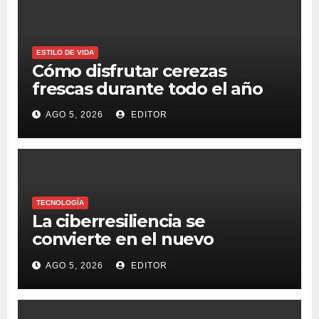
ESTILO DE VIDA
Cómo disfrutar cerezas
frescas durante todo el año
AGO 5, 2026
EDITOR
TECNOLOGÍA
La ciberresiliencia se
convierte en el nuevo
estándar para proteger a las
AGO 5, 2026
EDITOR
organizaciones frente al
ransomware