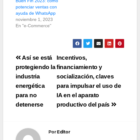
Buen Fin 2023: cómo
potenciar ventas con
ayuda de WhatsApp
noviembre 1, 2023
En "e-Commerce"
Navegación
Así se está
Incentivos,
de
protegiendo la
financiamiento y
industria
socialización, claves
entradas
energética
para impulsar el uso de
para no
IA en el aparato
detenerse
productivo del país
Por
Editor