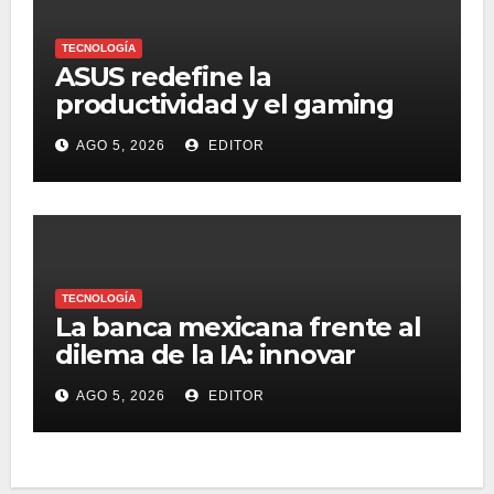
TECNOLOGÍA
ASUS redefine la
productividad y el gaming
con la experiencia Duo
AGO 5, 2026
EDITOR
TECNOLOGÍA
La banca mexicana frente al
dilema de la IA: innovar
rápido sin perder la confianza
AGO 5, 2026
EDITOR