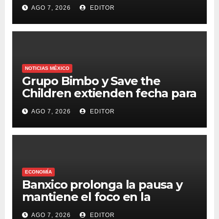
AGO 7, 2026
EDITOR
NOTICIAS MÉXICO
Grupo Bimbo y Save the
Children extienden fecha para
apoyar a damnificados de
AGO 7, 2026
EDITOR
Venezuela
ECONOMÍA
Banxico prolonga la pausa y
mantiene el foco en la
inflación
AGO 7, 2026
EDITOR