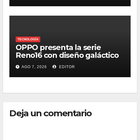
TECNOLOGÍA
OPPO presenta la serie
Reno16 con diseño galáctico
3D, zoom retrato pro 3.5x y
AGO 7, 2026
EDITOR
selfie ultra gran angular 50
MP
Deja un comentario