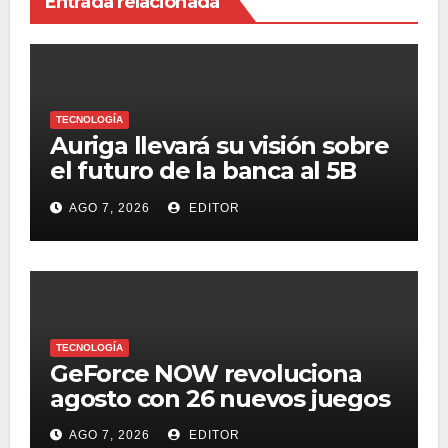
Entrada relacionada
TECNOLOGÍA
Auriga llevará su visión sobre
el futuro de la banca al 5B
Digital Summit 2026
AGO 7, 2026
EDITOR
TECNOLOGÍA
GeForce NOW revoluciona
agosto con 26 nuevos juegos
AGO 7, 2026
EDITOR