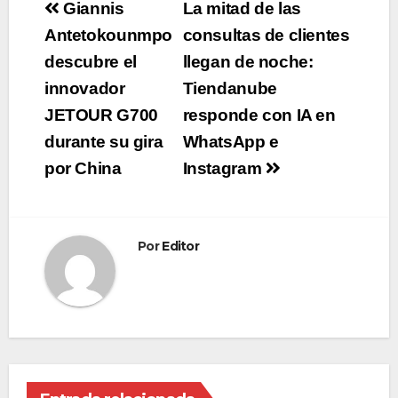
Navegación
Giannis
La mitad de las
de
Antetokounmpo
consultas de clientes
descubre el
llegan de noche:
entradas
innovador
Tiendanube
JETOUR G700
responde con IA en
durante su gira
WhatsApp e
por China
Instagram
Por
Editor