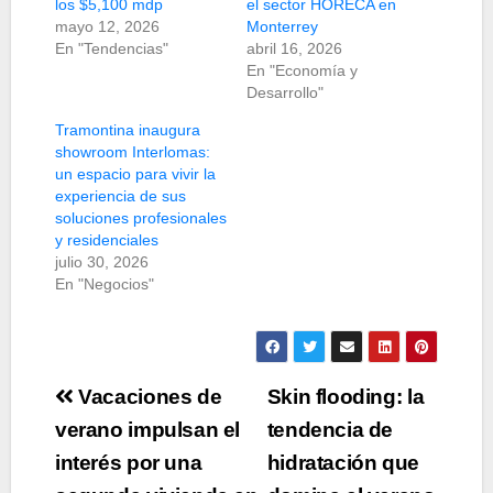
los $5,100 mdp
el sector HORECA en
mayo 12, 2026
Monterrey
En "Tendencias"
abril 16, 2026
En "Economía y
Desarrollo"
Tramontina inaugura
showroom Interlomas:
un espacio para vivir la
experiencia de sus
soluciones profesionales
y residenciales
julio 30, 2026
En "Negocios"
Navegación
Vacaciones de
Skin flooding: la
de
verano impulsan el
tendencia de
interés por una
hidratación que
entradas