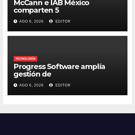
McCann e IAB México
comparten 5
macrotendencias en la
AGO 6, 2026
EDITOR
industria del marketing y la
publicidad
TECNOLOGÍA
Progress Software amplía
gestión de
supercomputadoras de IA
AGO 6, 2026
EDITOR
NVIDIA DGX Spark con Chef