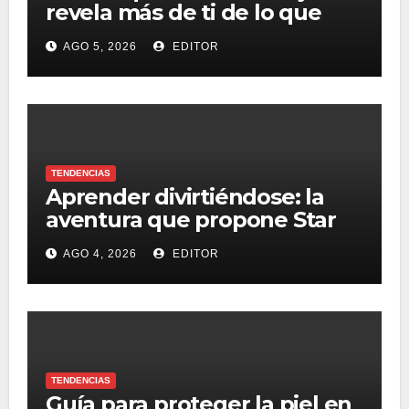
revela más de ti de lo que
imaginas: estos son los cinco
AGO 5, 2026
EDITOR
títulos favoritos de los
viajeros en 2026
TENDENCIAS
Aprender divirtiéndose: la
aventura que propone Star
Camp de Iberostar
AGO 4, 2026
EDITOR
Beachfront Resorts
TENDENCIAS
Guía para proteger la piel en