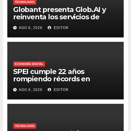
TECNOLOGÍA
Globant presenta Glob.AI y
reinventa los servicios de
tecnología para la era de la IA
AGO 6, 2026
EDITOR
ECONOMÍA DIGITAL
SPEI cumple 22 años
rompiendo récords en
transferencias y adopción
AGO 6, 2026
EDITOR
TECNOLOGÍA