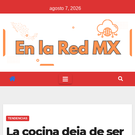
Saltar
agosto 7, 2026
al
contenido
TENDENCIAS
La cocina deja de ser