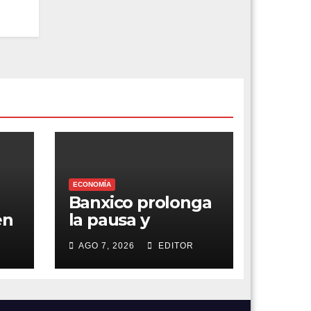
ECONOMÍA
Banxico prolonga
en
la pausa y
a
mantiene el foco
AGO 7, 2026
EDITOR
en la inflación
e