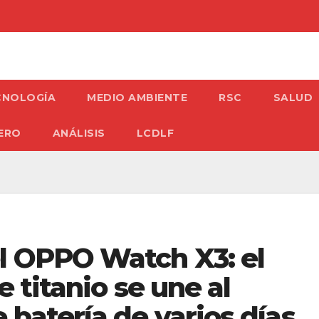
CNOLOGÍA
MEDIO AMBIENTE
RSC
SALUD
ERO
ANÁLISIS
LCDLF
l OPPO Watch X3: el
e titanio se une al
 batería de varios días