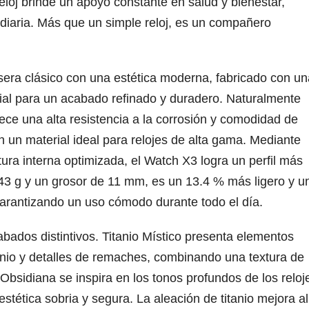
reloj brinde un apoyo constante en salud y bienestar,
 diaria. Más que un simple reloj, es un compañero
ulsera clásico con una estética moderna, fabricado con u
cial para un acabado refinado y duradero. Naturalmente
ofrece una alta resistencia a la corrosión y comodidad de
en un material ideal para relojes de alta gama. Mediante
tura interna optimizada, el Watch X3 logra un perfil más
 43 g y un grosor de 11 mm, es un 13.4 % más ligero y u
arantizando un uso cómodo durante todo el día.
bados distintivos. Titanio Místico presenta elementos
tanio y detalles de remaches, combinando una textura de
bsidiana se inspira en los tonos profundos de los reloj
estética sobria y segura. La aleación de titanio mejora al