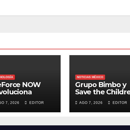
NOLOGÍA
NOTICIAS MÉXICO
eForce NOW
Grupo Bimbo y
voluciona
Save the Childr
osto con 26
extienden fech
GO 7, 2026
EDITOR
AGO 7, 2026
EDITOR
evos juegos
para apoyar a
damnificados d
Venezuela