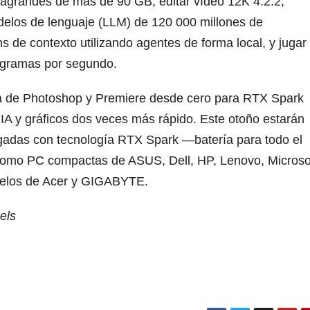
ragrandes de más de 90 GB, editar vídeo 12K 4:2:2,
delos de lenguaje (LLM) de 120 000 millones de
s de contexto utilizando agentes de forma local, y jugar
ogramas por segundo.
ura de Photoshop y Premiere desde cero para RTX Spark
e IA y gráficos dos veces más rápido. Este otoño estarán
gadas con tecnología RTX Spark —batería para todo el
como PC compactas de ASUS, Dell, HP, Lenovo, Microso
delos de Acer y GIGABYTE.
els