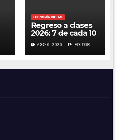
ECONOMÍA DIGITAL
Regreso a clases
2026: 7 de cada 10
compras en
R
AGO 6, 2026
EDITOR
México ya se
hacen desde el
celular