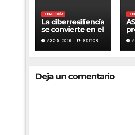
TECNOLOGÍA
TEC
La ciberresiliencia
AS
se convierte en el
pr
nuevo estándar
ga
AGO 5, 2026
EDITOR
A
para proteger a
ex
las
organizaciones
frente al
ransomware
Deja un comentario