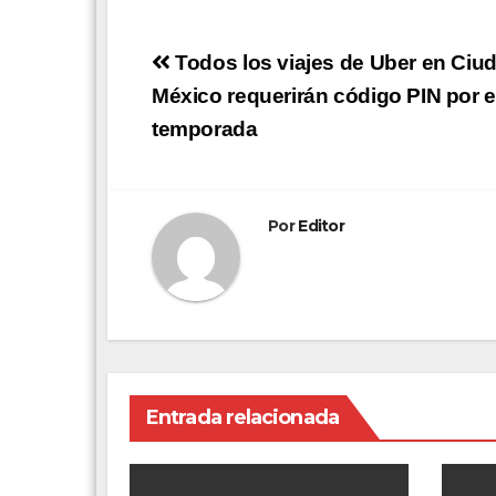
Navegación
Todos los viajes de Uber en Ciu
de
México requerirán código PIN por e
temporada
entradas
Por
Editor
Entrada relacionada