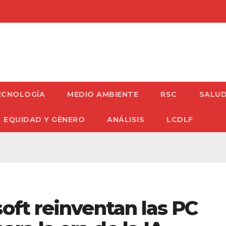
ECNOLOGÍA
MEDIO AMBIENTE
RSC
SALU
EQUIDAD Y GÉNERO
ANÁLISIS
LCDLF
oft reinventan las PC