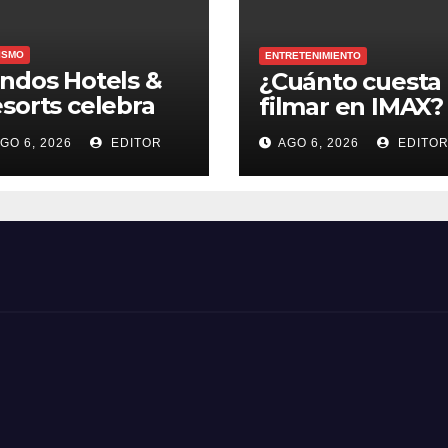
ISMO
ENTRETENIMIENTO
ndos Hotels &
¿Cuánto cuesta
sorts celebra
filmar en IMAX?
s Fiestas Patrias
GO 6, 2026
EDITOR
AGO 6, 2026
EDITO
n su campaña
Viva México, Vive
ndos!”