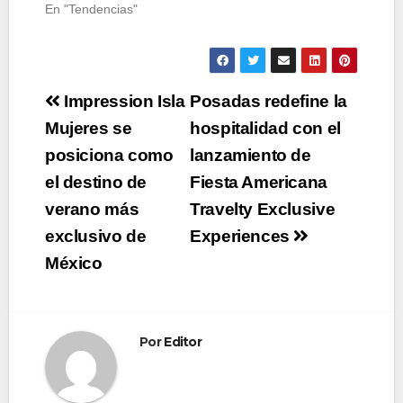
En "Tendencias"
Navegación
Impression Isla
Posadas redefine la
de
Mujeres se
hospitalidad con el
posiciona como
lanzamiento de
entradas
el destino de
Fiesta Americana
verano más
Travelty Exclusive
exclusivo de
Experiences
México
Por
Editor