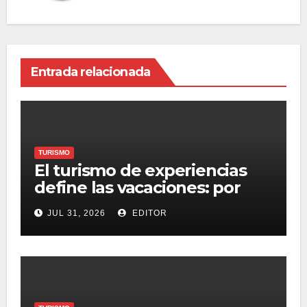
Entrada relacionada
TURISMO
El turismo de experiencias
define las vacaciones: por
qué las propiedades de
JUL 31, 2026
EDITOR
Palladium Hotel Group en
Riviera Maya ofrecen más
que una escapada a la playa