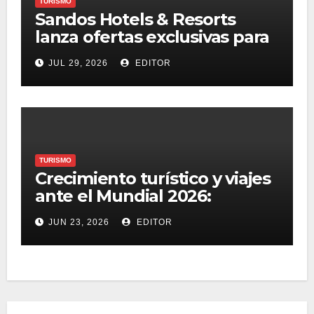
TURISMO
Sandos Hotels & Resorts
lanza ofertas exclusivas para
residentes de Quintana Roo
JUL 29, 2026
EDITOR
en Riviera Maya y Cancún
TURISMO
Crecimiento turístico y viajes
ante el Mundial 2026:
perspectivas y oportunidades
JUN 23, 2026
EDITOR
estratégicas