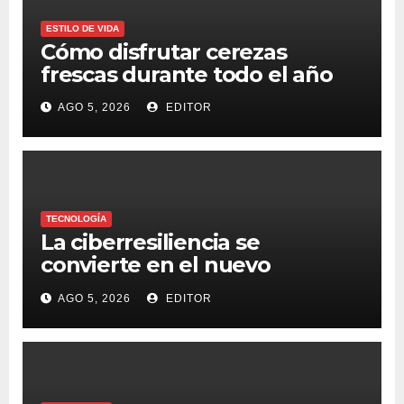
ESTILO DE VIDA
Cómo disfrutar cerezas
frescas durante todo el año
AGO 5, 2026
EDITOR
TECNOLOGÍA
La ciberresiliencia se
convierte en el nuevo
estándar para proteger a las
AGO 5, 2026
EDITOR
organizaciones frente al
ransomware