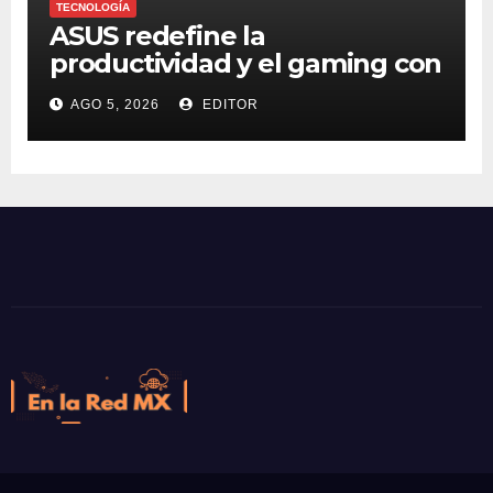
TECNOLOGÍA
ASUS redefine la
productividad y el gaming con
la experiencia Duo
AGO 5, 2026
EDITOR
En la Red MX
Noticias que son tendencia