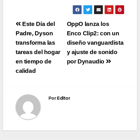
Navegación
Este Día del
OppO lanza los
de
Padre, Dyson
Enco Clip2: con un
transforma las
diseño vanguardista
entradas
tareas del hogar
y ajuste de sonido
en tiempo de
por Dynaudio
calidad
Por
Editor