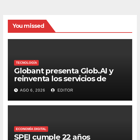
You missed
TECNOLOGÍA
Globant presenta Glob.AI y
reinventa los servicios de
tecnología para la era de la IA
AGO 6, 2026
EDITOR
ECONOMÍA DIGITAL
SPEI cumple 22 años