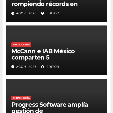
rompiendo récords en
transferencias y adopción
AGO 6, 2026
EDITOR
TECNOLOGÍA
McCann e IAB México
comparten 5
macrotendencias en la
AGO 6, 2026
EDITOR
industria del marketing y la
publicidad
TECNOLOGÍA
Progress Software amplía
gestión de