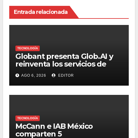
Entrada relacionada
TECNOLOGÍA
Globant presenta Glob.AI y
reinventa los servicios de
tecnología para la era de la IA
AGO 6, 2026
EDITOR
TECNOLOGÍA
McCann e IAB México
comparten 5