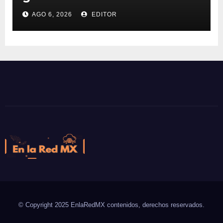
supercomputadoras de IA
AGO 6, 2026
EDITOR
NVIDIA DGX Spark con Chef
En la Red MX
Noticias que son tendencia
© Copyright 2025 EnlaRedMX contenidos, derechos reservados.