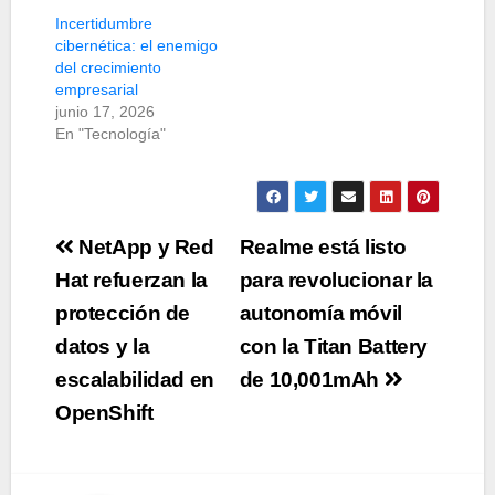
Incertidumbre
cibernética: el enemigo
del crecimiento
empresarial
junio 17, 2026
En "Tecnología"
Navegación
NetApp y Red
Realme está listo
de
Hat refuerzan la
para revolucionar la
protección de
autonomía móvil
entradas
datos y la
con la Titan Battery
escalabilidad en
de 10,001mAh
OpenShift