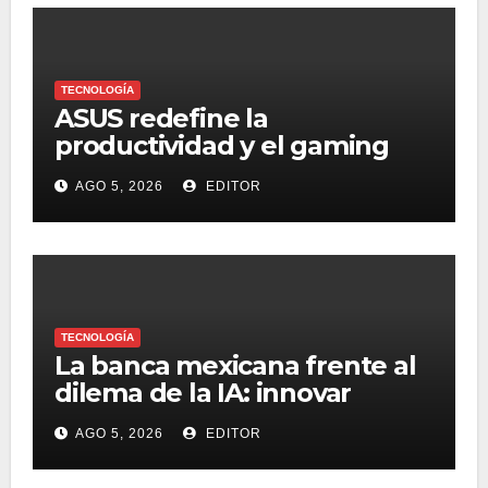
TECNOLOGÍA
ASUS redefine la
productividad y el gaming
con la experiencia Duo
AGO 5, 2026
EDITOR
TECNOLOGÍA
La banca mexicana frente al
dilema de la IA: innovar
rápido sin perder la confianza
AGO 5, 2026
EDITOR