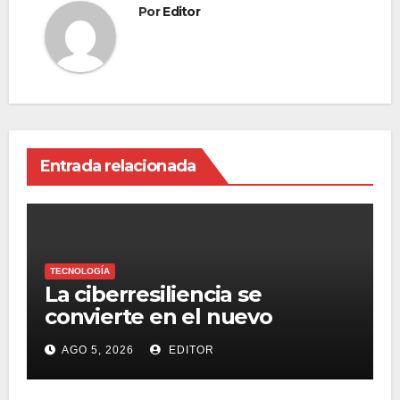
Por
Editor
Entrada relacionada
TECNOLOGÍA
La ciberresiliencia se
convierte en el nuevo
estándar para proteger a las
AGO 5, 2026
EDITOR
organizaciones frente al
ransomware