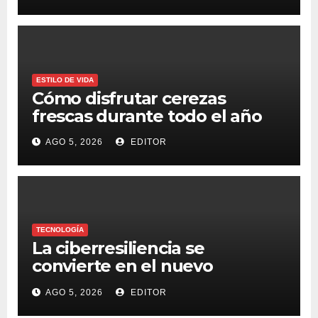
ESTILO DE VIDA
Cómo disfrutar cerezas
frescas durante todo el año
AGO 5, 2026
EDITOR
TECNOLOGÍA
La ciberresiliencia se
convierte en el nuevo
estándar para proteger a las
AGO 5, 2026
EDITOR
organizaciones frente al