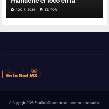
mantiene el foco en la
inflación
AGO 7, 2026
EDITOR
En la Red MX
Noticias que son tendencia
© Copyright 2025 EnlaRedMX contenidos, derechos reservados.