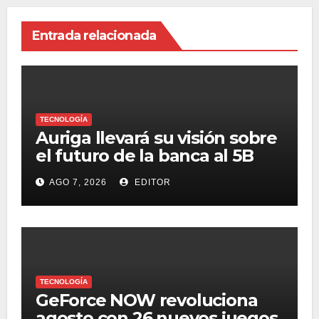
Entrada relacionada
TECNOLOGÍA
Auriga llevará su visión sobre
el futuro de la banca al 5B
Digital Summit 2026
AGO 7, 2026
EDITOR
TECNOLOGÍA
GeForce NOW revoluciona
agosto con 26 nuevos juegos