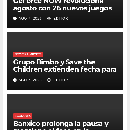
GeForce NOW revoluciona
agosto con 26 nuevos juegos
AGO 7, 2026
EDITOR
NOTICIAS MÉXICO
Grupo Bimbo y Save the
Children extienden fecha para
apoyar a damnificados de
AGO 7, 2026
EDITOR
Venezuela
ECONOMÍA
Banxico prolonga la pausa y