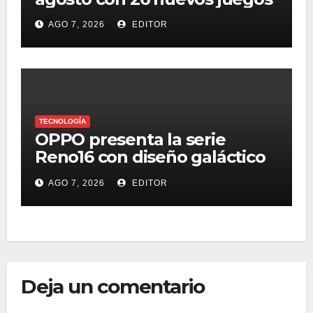
AGO 7, 2026
EDITOR
TECNOLOGÍA
OPPO presenta la serie
Reno16 con diseño galáctico
3D, zoom retrato pro 3.5x y
AGO 7, 2026
EDITOR
selfie ultra gran angular 50
MP
Deja un comentario