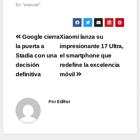
En "internet"
Navegación
Google cierra
Xiaomi lanza su
de
la puerta a
impresionante 17 Ultra,
Stadia con una
el smartphone que
entradas
decisión
redefine la excelencia
definitiva
móvil
Por
Editor