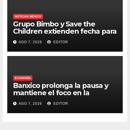
NOTICIAS MÉXICO
Grupo Bimbo y Save the
Children extienden fecha para
apoyar a damnificados de
AGO 7, 2026
EDITOR
Venezuela
ECONOMÍA
Banxico prolonga la pausa y
mantiene el foco en la
inflación
AGO 7, 2026
EDITOR