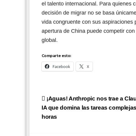
el talento internacional. Para quienes 
decisión de migrar no se basa únicament
vida congruente con sus aspiraciones p
apertura de China puede competir con l
global.
Comparte esto:
Facebook
X
Navegación
¡Aguas! Anthropic nos trae a Clau
de
IA que domina las tareas compleja
horas
entradas