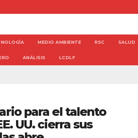
CNOLOGÍA
MEDIO AMBIENTE
RSC
SALUD
ERO
ANÁLISIS
LCDLF
rio para el talento
EE. UU. cierra sus
las abre