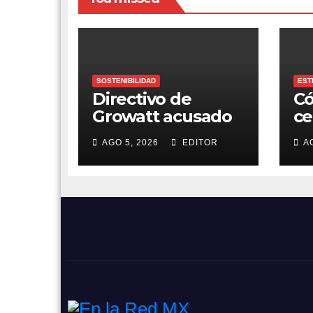
SOSTENIBILIDAD
EST
Directivo de
Có
Growatt acusado
ce
de soborno en
du
AGO 5, 2026
EDITOR
A
Australia
a