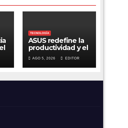
TECNOLOGÍA
ia
ASUS redefine la
el
productividad y el
gaming con la
AGO 5, 2026
EDITOR
experiencia Duo
nes