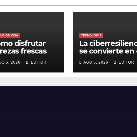
ILO DE VIDA
TECNOLOGÍA
mo disfrutar
La ciberresilienc
rezas frescas
se convierte en 
rante todo el
nuevo estándar
GO 5, 2026
EDITOR
AGO 5, 2026
EDITOR
ño
para proteger a
las organizacio
frente al
ransomware