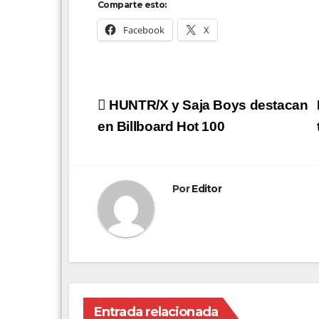
Comparte esto:
Facebook
X
Navegación
HUNTR/X y Saja Boys destacan
de
en Billboard Hot 100
entradas
Por
Editor
Entrada relacionada