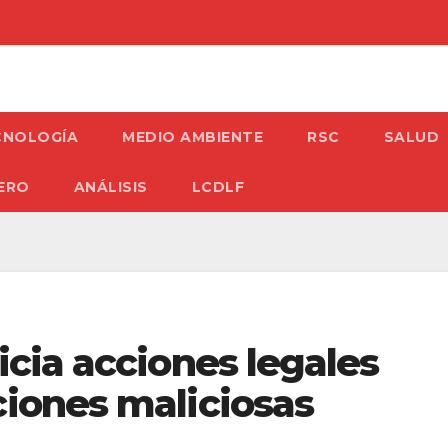
CNOLOGÍA
MEDIO AMBIENTE
RSC
SALUD
ERO
ANÁLISIS
LCDLF
icia acciones legales
ciones maliciosas