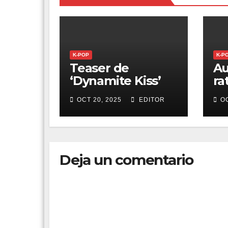
K-POP
K-P
Teaser de
A
‘Dynamite Kiss’
ra
revela romance
‘T
OCT 20, 2025
EDITOR
OC
complicado entre
y 
personajes
Me
Deja un comentario