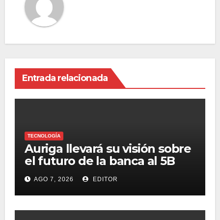
Entrada relacionada
TECNOLOGÍA
Auriga llevará su visión sobre
el futuro de la banca al 5B
Digital Summit 2026
AGO 7, 2026
EDITOR