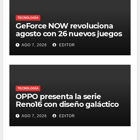
TECNOLOGÍA
GeForce NOW revoluciona
agosto con 26 nuevos juegos
AGO 7, 2026
EDITOR
TECNOLOGÍA
OPPO presenta la serie
Reno16 con diseño galáctico
3D, zoom retrato pro 3.5x y
AGO 7, 2026
EDITOR
selfie ultra gran angular 50
MP