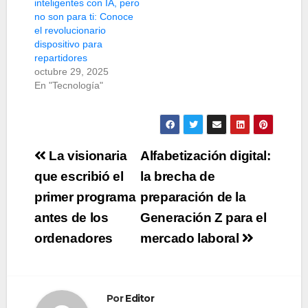
inteligentes con IA, pero
no son para ti: Conoce
el revolucionario
dispositivo para
repartidores
octubre 29, 2025
En "Tecnología"
Navegación
La visionaria
Alfabetización digital:
de
que escribió el
la brecha de
primer programa
preparación de la
entradas
antes de los
Generación Z para el
ordenadores
mercado laboral
Por
Editor