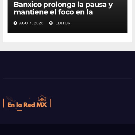
Banxico prolonga la pausa y
mantiene el foco en la
inflación
AGO 7, 2026
EDITOR
En la Red MX
Noticias que son tendencia