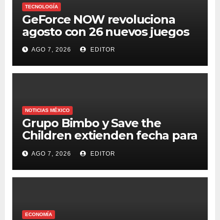
TECNOLOGÍA
GeForce NOW revoluciona
agosto con 26 nuevos juegos
AGO 7, 2026
EDITOR
NOTICIAS MÉXICO
Grupo Bimbo y Save the
Children extienden fecha para
apoyar a damnificados de
AGO 7, 2026
EDITOR
Venezuela
ECONOMÍA