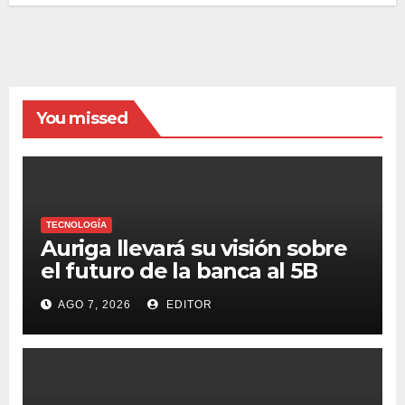
You missed
TECNOLOGÍA
Auriga llevará su visión sobre
el futuro de la banca al 5B
Digital Summit 2026
AGO 7, 2026
EDITOR