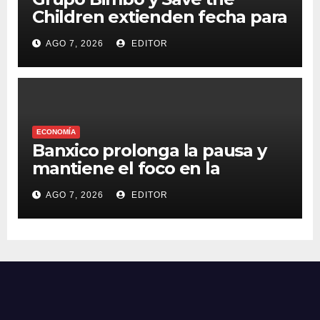
Children extienden fecha para
apoyar a damnificados de
AGO 7, 2026
EDITOR
Venezuela
ECONOMÍA
Banxico prolonga la pausa y
mantiene el foco en la
inflación
AGO 7, 2026
EDITOR