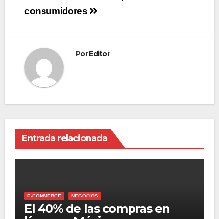
consumidores
entradas
Por
Editor
Entrada relacionada
E-COMMERCE
NEGOCIOS
El 40% de las compras en