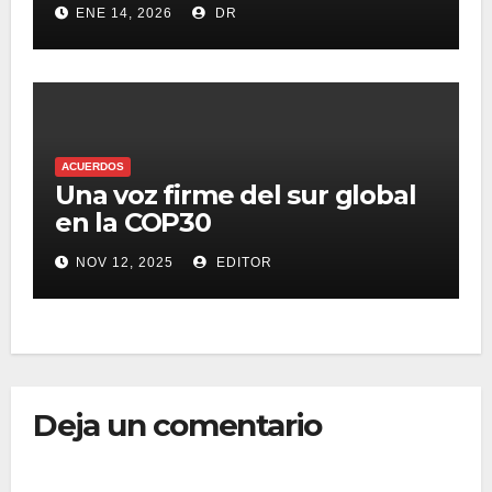
ENE 14, 2026
DR
Mundial 2026
ACUERDOS
Una voz firme del sur global
en la COP30
NOV 12, 2025
EDITOR
Deja un comentario