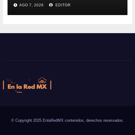
inflación
AGO 7, 2026
EDITOR
En la Red MX
Noticias que son tendencia
© Copyright 2025 EnlaRedMX contenidos, derechos reservados.