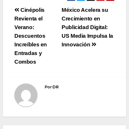
Navegación
Cinépolis
México Acelera su
de
Revienta el
Crecimiento en
Verano:
Publicidad Digital:
entradas
Descuentos
US Media Impulsa la
Increíbles en
Innovación
Entradas y
Combos
Por
DR