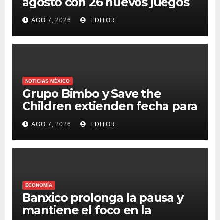
agosto con 26 nuevos juegos
AGO 7, 2026
EDITOR
NOTICIAS MÉXICO
Grupo Bimbo y Save the
Children extienden fecha para
apoyar a damnificados de
AGO 7, 2026
EDITOR
Venezuela
ECONOMÍA
Banxico prolonga la pausa y
mantiene el foco en la