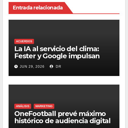
Entrada relacionada
ACUERDOS
La IA al servicio del clima:
Fester y Google impulsan
una solución para enfriar
JUN 29, 2026
DR
México
ANÁLISIS
MARKETING
OneFootball prevé máximo
histórico de audiencia digital
en México durante el