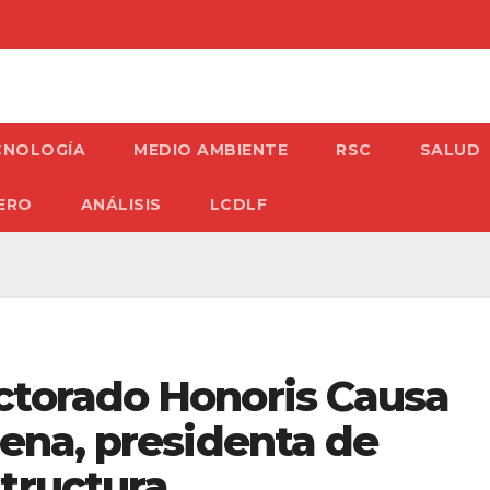
CNOLOGÍA
MEDIO AMBIENTE
RSC
SALUD
ERO
ANÁLISIS
LCDLF
ctorado Honoris Causa
Mena, presidenta de
tructura