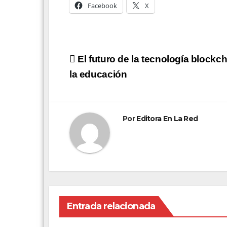
Facebook
X
Navegación
El futuro de la tecnología blockc
de
la educación
entradas
Por
Editora En La Red
Entrada relacionada