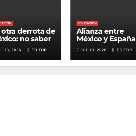
CACIÓN
EDUCACIÓN
 otra derrota de
Alianza entre
xico: no saber
México y España
blar inglés
forma a los
L 13, 2026
EDITOR
JUL 13, 2026
EDITOR
próximos
creativos