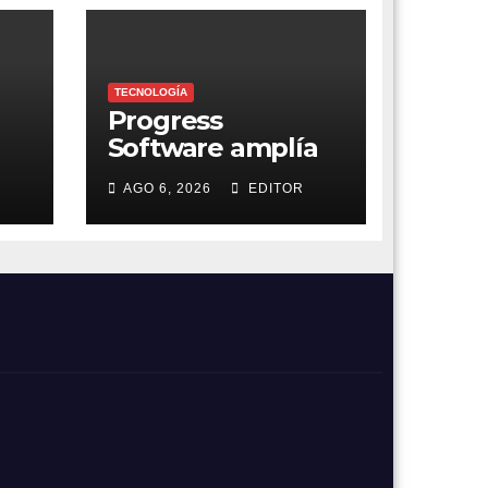
TECNOLOGÍA
Progress
Software amplía
gestión de
AGO 6, 2026
EDITOR
as
supercomputador
el
as de IA NVIDIA
DGX Spark con
Chef