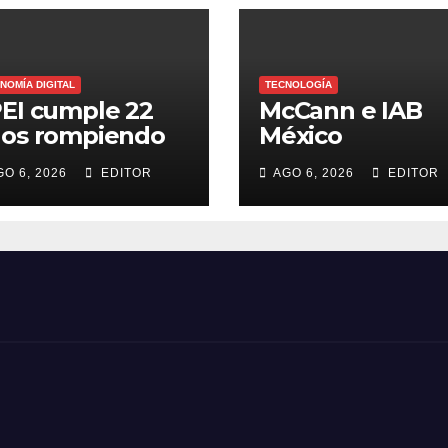
NOMÍA DIGITAL
TECNOLOGÍA
EI cumple 22
McCann e IAB
os rompiendo
México
cords en
comparten 5
GO 6, 2026
EDITOR
AGO 6, 2026
EDITOR
ansferencias y
macrotendenci
opción
en la industria d
marketing y la
publicidad