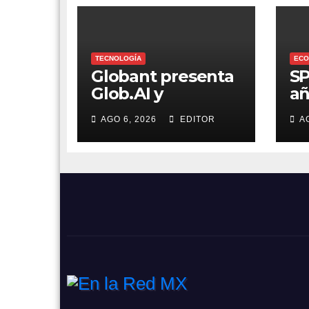
TECNOLOGÍA
ECO
Globant presenta
SP
Glob.AI y
añ
reinventa los
ré
AGO 6, 2026
EDITOR
A
servicios de
tr
tecnología para la
ad
era de la IA