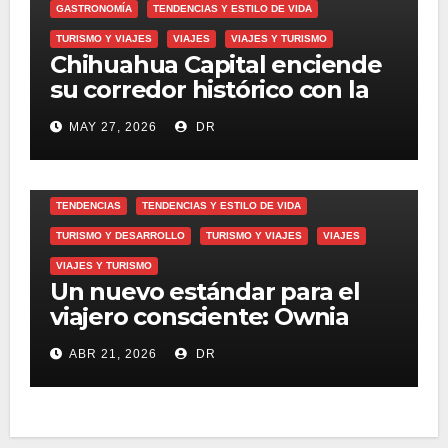
GASTRONOMÍA
TENDENCIAS Y ESTILO DE VIDA
TURISMO Y VIAJES
VIAJES
VIAJES Y TURISMO
Chihuahua Capital enciende
su corredor histórico con la
cuarta edición del Festival
MAY 27, 2026
DR
Antojos
TENDENCIAS
TENDENCIAS Y ESTILO DE VIDA
TURISMO Y DESARROLLO
TURISMO Y VIAJES
VIAJES
VIAJES Y TURISMO
Un nuevo estándar para el
viajero consciente: Ownia
Collection se alía con
ABR 21, 2026
DR
Regenera Luxury