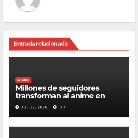
Entrada relacionada
MEXICO
Millones de seguidores
transforman al anime en
fenómeno para nuevos
JUL 17, 2026
DR
modelos de negocio
digitales: US Media