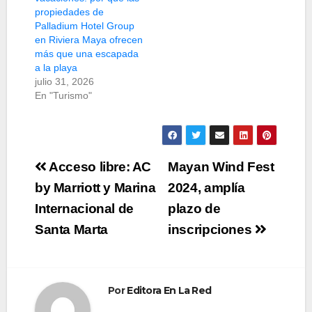
propiedades de
Palladium Hotel Group
en Riviera Maya ofrecen
más que una escapada
a la playa
julio 31, 2026
En "Turismo"
Navegación
Acceso libre: AC
Mayan Wind Fest
de
by Marriott y Marina
2024, amplía
Internacional de
plazo de
entradas
Santa Marta
inscripciones
Por
Editora En La Red