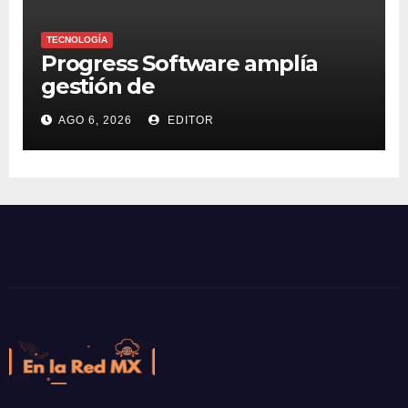
TECNOLOGÍA
Progress Software amplía
gestión de
supercomputadoras de IA
AGO 6, 2026
EDITOR
NVIDIA DGX Spark con Chef