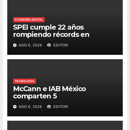
ECONOMÍA DIGITAL
SPEI cumple 22 años
rompiendo récords en
transferencias y adopción
AGO 6, 2026
EDITOR
TECNOLOGÍA
McCann e IAB México
comparten 5
macrotendencias en la
AGO 6, 2026
EDITOR
industria del marketing y la
publicidad