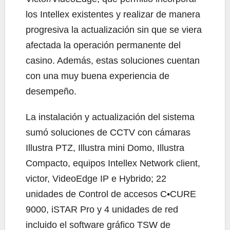
los Intellex existentes y realizar de manera
progresiva la actualización sin que se viera
afectada la operación permanente del
casino. Además, estas soluciones cuentan
con una muy buena experiencia de
desempeño.
La instalación y actualización del sistema
sumó soluciones de CCTV con cámaras
Illustra PTZ, Illustra mini Domo, Illustra
Compacto, equipos Intellex Network client,
victor, VideoEdge IP e Hybrido; 22
unidades de Control de accesos C•CURE
9000, iSTAR Pro y 4 unidades de red
incluido el software gráfico TSW de