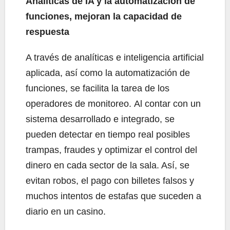
Analíticas de IA y la automatización de
funciones, mejoran la capacidad de
respuesta
A través de analíticas e inteligencia artificial
aplicada, así como la automatización de
funciones, se facilita la tarea de los
operadores de monitoreo. Al contar con un
sistema desarrollado e integrado, se
pueden detectar en tiempo real posibles
trampas, fraudes y optimizar el control del
dinero en cada sector de la sala. Así, se
evitan robos, el pago con billetes falsos y
muchos intentos de estafas que suceden a
diario en un casino.