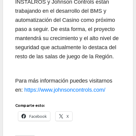
INSTALROS y Johnson Controls están
trabajando en el desarrollo del BMS y
automatización del Casino como próximo
paso a seguir. De esta forma, el proyecto
mantendrá su crecimiento y el alto nivel de
seguridad que actualmente lo destaca del
resto de las salas de juego de la Región.
Para más información puedes visitarnos
en:
https://www.johnsoncontrols.com/
Comparte esto:
Facebook
X