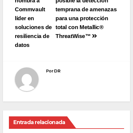
de
nombra a
posible la detección
Commvault
temprana de amenazas
entradas
líder en
para una protección
soluciones de
total con Metallic®
resiliencia de
ThreatWise™
datos
Por
DR
Entrada relacionada