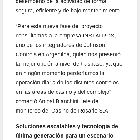
desempeño de la actividad de forma
segura, eficiente y de bajo mantenimiento.
“Para esta nueva fase del proyecto
consultamos a la empresa INSTALROS,
uno de los integradores de Johnson
Controls en Argentina, quien nos presentó
la mejor opción a nivel de traspaso, ya que
en ningún momento perderíamos la
operación diaria de los distintos controles
en las áreas de casino y del complejo”,
comentó Anibal Bianchini, jefe de
monitoreo del Casino de Rosario S.A
Soluciones escalables y tecnología de
última generación para un escenario