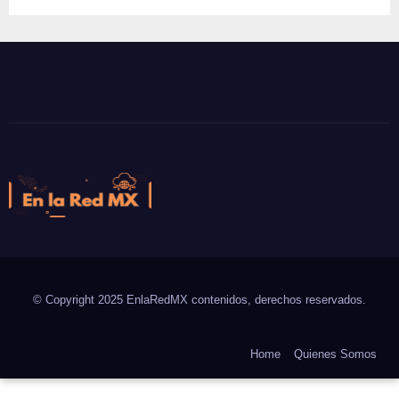
En la Red MX
Noticias que son tendencia
© Copyright 2025 EnlaRedMX contenidos, derechos reservados.
Home
Quienes Somos