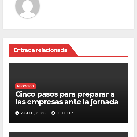
Entrada relacionada
NEGOCIOS
Cinco pasos para preparar a
las empresas ante la jornada
laboral de 40 horas
AGO 6, 2026
EDITOR