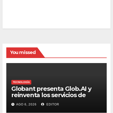
You missed
TECNOLOGÍA
Globant presenta Glob.AI y
reinventa los servicios de
tecnología para la era de la IA
AGO 6, 2026
EDITOR