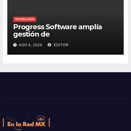
TECNOLOGÍA
Progress Software amplía
gestión de
supercomputadoras de IA
AGO 6, 2026
EDITOR
NVIDIA DGX Spark con Chef