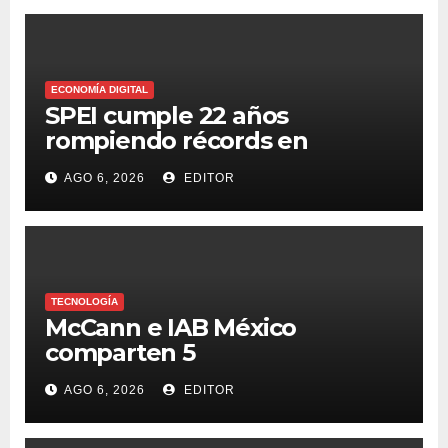
ECONOMÍA DIGITAL
SPEI cumple 22 años
rompiendo récords en
transferencias y adopción
AGO 6, 2026
EDITOR
TECNOLOGÍA
McCann e IAB México
comparten 5
macrotendencias en la
AGO 6, 2026
EDITOR
industria del marketing y la
publicidad