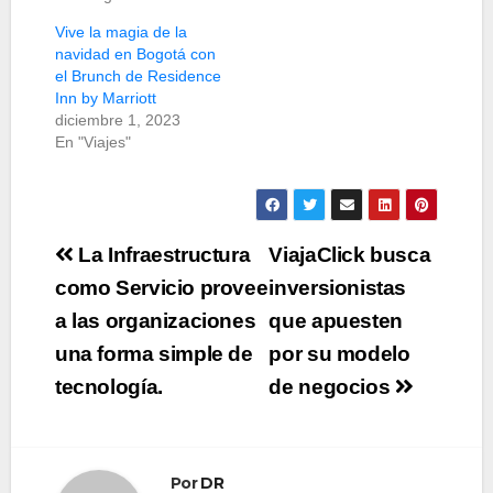
Vive la magia de la
navidad en Bogotá con
el Brunch de Residence
Inn by Marriott
diciembre 1, 2023
En "Viajes"
Navegación
La Infraestructura
ViajaClick busca
de
como Servicio provee
inversionistas
a las organizaciones
que apuesten
entradas
una forma simple de
por su modelo
tecnología.
de negocios
Por
DR