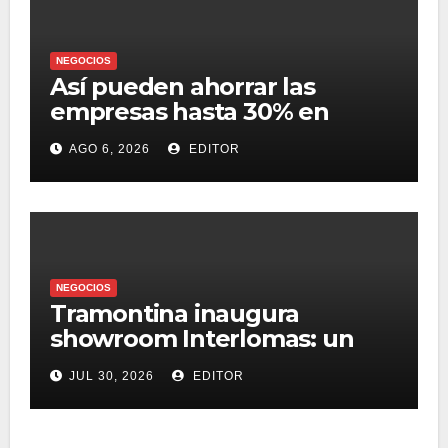
NEGOCIOS
Así pueden ahorrar las
empresas hasta 30% en
presupuesto
AGO 6, 2026
EDITOR
NEGOCIOS
Tramontina inaugura
showroom Interlomas: un
espacio para vivir la
JUL 30, 2026
EDITOR
experiencia de sus
soluciones profesionales y
residenciales