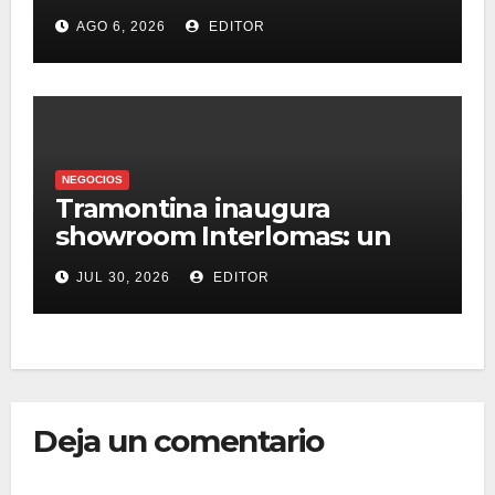
presupuesto
AGO 6, 2026
EDITOR
NEGOCIOS
Tramontina inaugura
showroom Interlomas: un
espacio para vivir la
JUL 30, 2026
EDITOR
experiencia de sus
soluciones profesionales y
residenciales
Deja un comentario