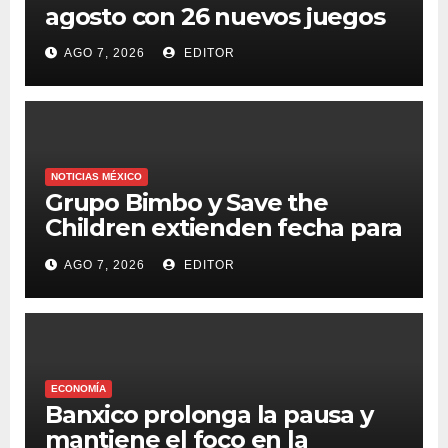
agosto con 26 nuevos juegos
AGO 7, 2026
EDITOR
NOTICIAS MÉXICO
Grupo Bimbo y Save the
Children extienden fecha para
apoyar a damnificados de
AGO 7, 2026
EDITOR
Venezuela
ECONOMÍA
Banxico prolonga la pausa y
mantiene el foco en la