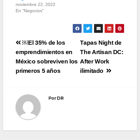
noviembre 22, 2022
En "Negocios"
Navegación
￼El 35% de los
Tapas Night de
de
emprendimientos en
The Artisan DC:
México sobreviven los
After Work
entradas
primeros 5 años
ilimitado
Por
DR