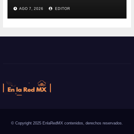
inflación
AGO 7, 2026
EDITOR
En la Red MX
Noticias que son tendencia
© Copyright 2025 EnlaRedMX contenidos, derechos reservados.