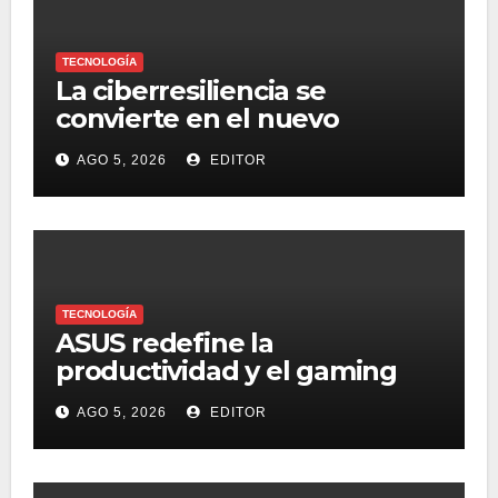
TECNOLOGÍA
La ciberresiliencia se
convierte en el nuevo
estándar para proteger a las
AGO 5, 2026
EDITOR
organizaciones frente al
ransomware
TECNOLOGÍA
ASUS redefine la
productividad y el gaming
con la experiencia Duo
AGO 5, 2026
EDITOR