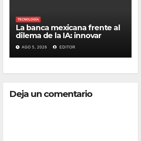
TECNOLOGÍA
La banca mexicana frente al
dilema de la IA: innovar
rápido sin perder la confianza
AGO 5, 2026
EDITOR
Deja un comentario