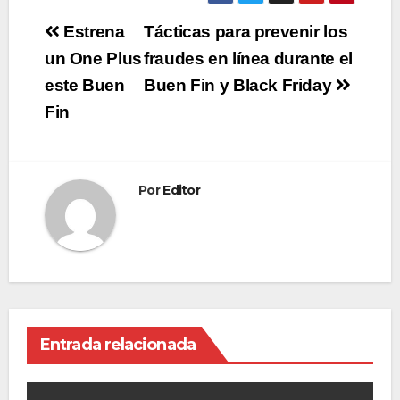
Navegación
Estrena
Tácticas para prevenir los
de
un One Plus
fraudes en línea durante el
este Buen
Buen Fin y Black Friday
entradas
Fin
Por
Editor
Entrada relacionada