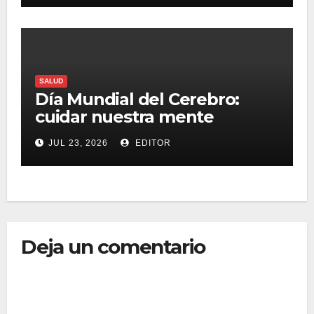
SALUD
Día Mundial del Cerebro:
cuidar nuestra mente
también es una forma de
JUL 23, 2026
EDITOR
vivir mejor
Deja un comentario