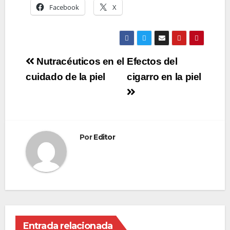
Facebook
X
Navegación
Nutracéuticos en el
Efectos del
de
cuidado de la piel
cigarro en la piel
entradas
Por
Editor
Entrada relacionada