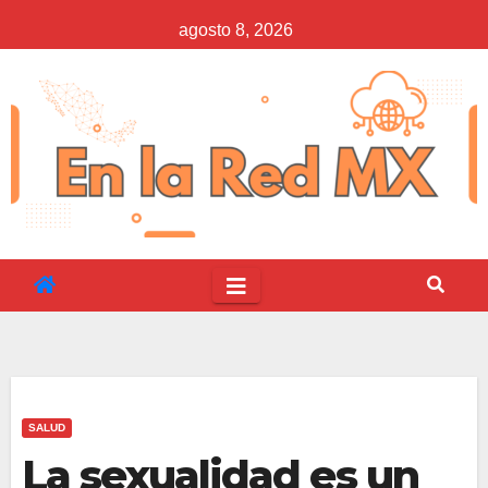
Saltar
agosto 8, 2026
al
contenido
SALUD
La sexualidad es un