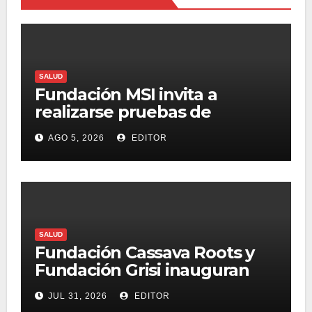
SALUD
Fundación MSI invita a
realizarse pruebas de
detección de ITS tras la
AGO 5, 2026
EDITOR
temporada futbolera
SALUD
Fundación Cassava Roots y
Fundación Grisi inauguran
ludoteca hospitalaria en el
JUL 31, 2026
EDITOR
Hospital Infantil de México