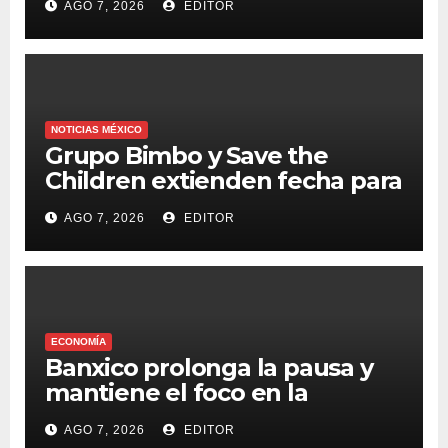
AGO 7, 2026
EDITOR
NOTICIAS MÉXICO
Grupo Bimbo y Save the
Children extienden fecha para
apoyar a damnificados de
AGO 7, 2026
EDITOR
Venezuela
ECONOMÍA
Banxico prolonga la pausa y
mantiene el foco en la
inflación
AGO 7, 2026
EDITOR