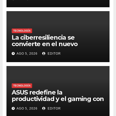
TECNOLOGÍA
La ciberresiliencia se
convierte en el nuevo
estándar para proteger a las
AGO 5, 2026
EDITOR
organizaciones frente al
ransomware
TECNOLOGÍA
ASUS redefine la
productividad y el gaming con
la experiencia Duo
AGO 5, 2026
EDITOR