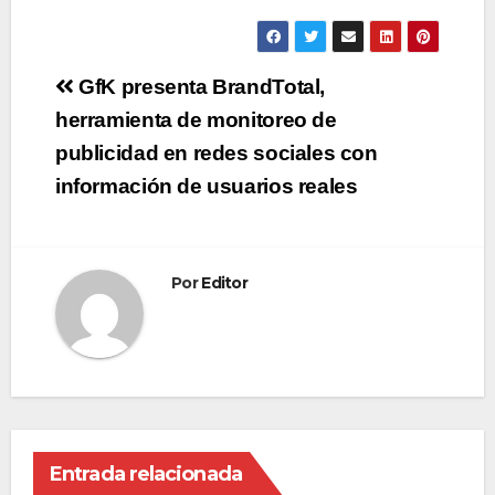
Navegación
GfK presenta BrandTotal,
de
herramienta de monitoreo de
publicidad en redes sociales con
entradas
información de usuarios reales
Por
Editor
Entrada relacionada