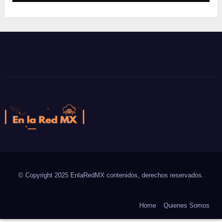
En la Red MX
Noticias que son tendencia
© Copyright 2025 EnlaRedMX contenidos, derechos reservados.
Home
Quienes Somos