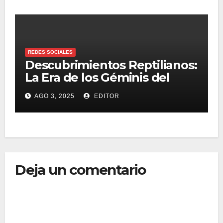
REDES SOCIALES
Descubrimientos Reptilianos:
La Era de los Géminis del
Bosque Vietnamita
AGO 3, 2025
EDITOR
Deja un comentario