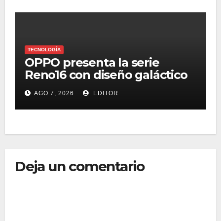
TECNOLOGÍA
OPPO presenta la serie
Reno16 con diseño galáctico
3D, zoom retrato pro 3.5x y
AGO 7, 2026
EDITOR
selfie ultra gran angular 50
MP
Deja un comentario