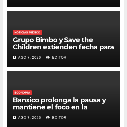
NOTICIAS MÉXICO
Grupo Bimbo y Save the
Children extienden fecha para
apoyar a damnificados de
AGO 7, 2026
EDITOR
Venezuela
ECONOMÍA
Banxico prolonga la pausa y
mantiene el foco en la
inflación
AGO 7, 2026
EDITOR