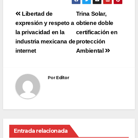
Navegación
Libertad de
Trina Solar,
de
expresión y respeto a
obtiene doble
la privacidad en la
certificación en
entradas
industria mexicana de
protección
internet
Ambiental
Por
Editor
Entrada relacionada