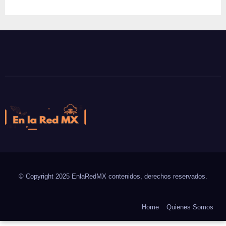
En la Red MX
Noticias que son tendencia
© Copyright 2025 EnlaRedMX contenidos, derechos reservados.
Home
Quienes Somos