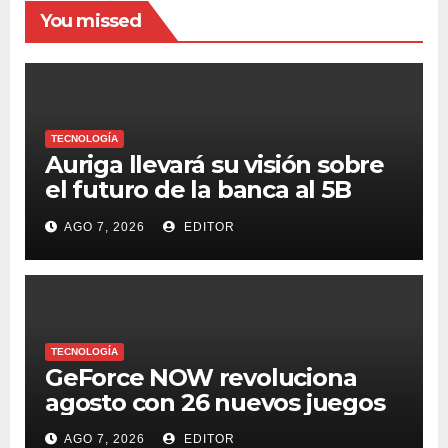
You missed
TECNOLOGÍA
Auriga llevará su visión sobre
el futuro de la banca al 5B
Digital Summit 2026
AGO 7, 2026
EDITOR
TECNOLOGÍA
GeForce NOW revoluciona
agosto con 26 nuevos juegos
AGO 7, 2026
EDITOR